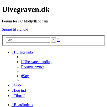
Ulvegraven.dk
Forum for FC Midtjylland fans
Spring til indhold
Avanceret
Søg
søgning
Hurtige links
Ubesvarede indlæg
Aktive emner
Søg
OSS
Log ind
Tilmeld
Boardindeks