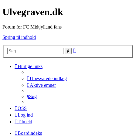
Ulvegraven.dk
Forum for FC Midtjylland fans
Spring til indhold
Avanceret
Søg
søgning
Hurtige links
Ubesvarede indlæg
Aktive emner
Søg
OSS
Log ind
Tilmeld
Boardindeks