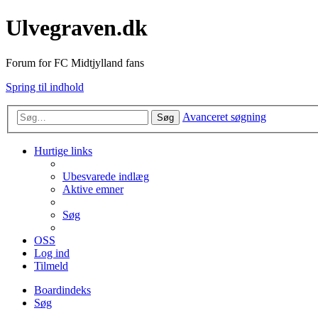
Ulvegraven.dk
Forum for FC Midtjylland fans
Spring til indhold
Avanceret søgning
Søg
Hurtige links
Ubesvarede indlæg
Aktive emner
Søg
OSS
Log ind
Tilmeld
Boardindeks
Søg