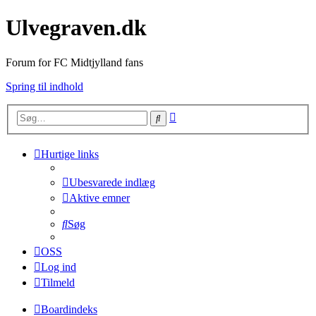
Ulvegraven.dk
Forum for FC Midtjylland fans
Spring til indhold
Avanceret
Søg
søgning
Hurtige links
Ubesvarede indlæg
Aktive emner
Søg
OSS
Log ind
Tilmeld
Boardindeks