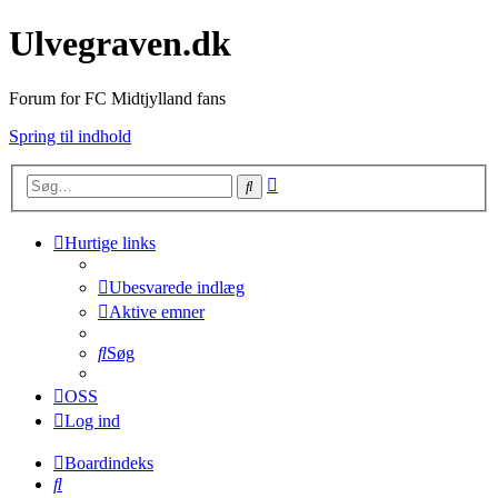
Ulvegraven.dk
Forum for FC Midtjylland fans
Spring til indhold
Avanceret
Søg
søgning
Hurtige links
Ubesvarede indlæg
Aktive emner
Søg
OSS
Log ind
Boardindeks
Søg