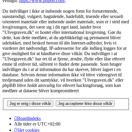
venligst:
https://www.phpbb.com/
.
Du indvilliger i ikke at indsende nogen form for fornærmende,
uanstændigt, vulgært, bagtalende, hadefuldt, truende eller sexuelt
orienteret materiale eller indsende andet materiale, som er i strid med
lovgivningen, det være sig i dit eget land, landet hvor
"Ulvegraven.dk" er hostet eller international lovgivning. Gør du
dette, kan dette medføre, at du øjeblikkeligt og permanent bliver
udelukket, med besked herom til din Internet-udbyder, hvis vi
vurderer det nødvendigt. IP-adresserne for alle indlæg logges for at
give mulighed for at håndhæve disse vilkår. Du indvilliger i at
"Ulvegraven.dk" har ret til at fjerne, ændre, flytte eller låse ethvert
emne til enhver tid, såfremt vi finder dette passende. Som bruger
indvilliger du i at al information du har skrevet, bliver lagret i en
database. Selvom denne information ikke vil blive videregivet til
tredjemand uden dit samtykke, vil hverken "Ulvegraven.dk" eller
phpBB blive holdt ansvarlig for ethvert hackingforsøg, som kan
medføre at dataene bliver kompromitteret
Boardindeks
Alle tider er
UTC+02:00
Slet cookies