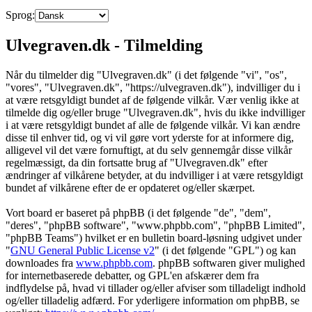
Sprog:
Ulvegraven.dk - Tilmelding
Når du tilmelder dig "Ulvegraven.dk" (i det følgende "vi", "os",
"vores", "Ulvegraven.dk", "https://ulvegraven.dk"), indvilliger du i
at være retsgyldigt bundet af de følgende vilkår. Vær venlig ikke at
tilmelde dig og/eller bruge "Ulvegraven.dk", hvis du ikke indvilliger
i at være retsgyldigt bundet af alle de følgende vilkår. Vi kan ændre
disse til enhver tid, og vi vil gøre vort yderste for at informere dig,
alligevel vil det være fornuftigt, at du selv gennemgår disse vilkår
regelmæssigt, da din fortsatte brug af "Ulvegraven.dk" efter
ændringer af vilkårene betyder, at du indvilliger i at være retsgyldigt
bundet af vilkårene efter de er opdateret og/eller skærpet.
Vort board er baseret på phpBB (i det følgende "de", "dem",
"deres", "phpBB software", "www.phpbb.com", "phpBB Limited",
"phpBB Teams") hvilket er en bulletin board-løsning udgivet under
"
GNU General Public License v2
" (i det følgende "GPL") og kan
downloades fra
www.phpbb.com
. phpBB softwaren giver mulighed
for internetbaserede debatter, og GPL'en afskærer dem fra
indflydelse på, hvad vi tillader og/eller afviser som tilladeligt indhold
og/eller tilladelig adfærd. For yderligere information om phpBB, se