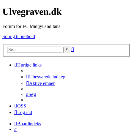
Ulvegraven.dk
Forum for FC Midtjylland fans
Spring til indhold
Avanceret
Søg
søgning
Hurtige links
Ubesvarede indlæg
Aktive emner
Søg
OSS
Log ind
Boardindeks
Søg