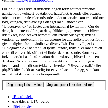
venligst:
https://www.phpbb.com/
.
Du indvilliger i ikke at indsende nogen form for fornærmende,
uanstændigt, vulgært, bagtalende, hadefuldt, truende eller sexuelt
orienteret materiale eller indsende andet materiale, som er i strid med
lovgivningen, det være sig i dit eget land, landet hvor
"Ulvegraven.dk" er hostet eller international lovgivning. Gør du
dette, kan dette medføre, at du øjeblikkeligt og permanent bliver
udelukket, med besked herom til din Internet-udbyder, hvis vi
vurderer det nødvendigt. IP-adresserne for alle indlæg logges for at
give mulighed for at håndhæve disse vilkår. Du indvilliger i at
"Ulvegraven.dk" har ret til at fjerne, ændre, flytte eller låse ethvert
emne til enhver tid, såfremt vi finder dette passende. Som bruger
indvilliger du i at al information du har skrevet, bliver lagret i en
database. Selvom denne information ikke vil blive videregivet til
tredjemand uden dit samtykke, vil hverken "Ulvegraven.dk" eller
phpBB blive holdt ansvarlig for ethvert hackingforsøg, som kan
medføre at dataene bliver kompromitteret
Boardindeks
Alle tider er
UTC+02:00
Slet cookies