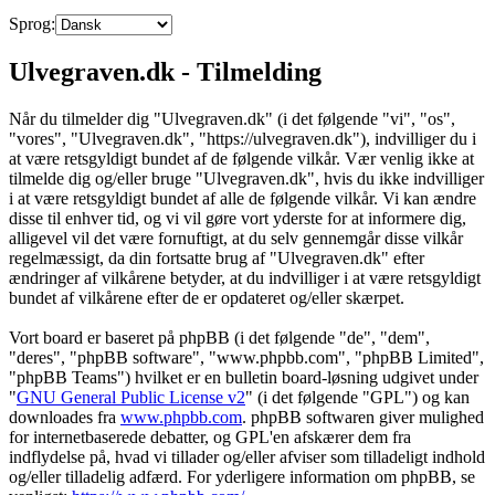
Sprog:
Ulvegraven.dk - Tilmelding
Når du tilmelder dig "Ulvegraven.dk" (i det følgende "vi", "os",
"vores", "Ulvegraven.dk", "https://ulvegraven.dk"), indvilliger du i
at være retsgyldigt bundet af de følgende vilkår. Vær venlig ikke at
tilmelde dig og/eller bruge "Ulvegraven.dk", hvis du ikke indvilliger
i at være retsgyldigt bundet af alle de følgende vilkår. Vi kan ændre
disse til enhver tid, og vi vil gøre vort yderste for at informere dig,
alligevel vil det være fornuftigt, at du selv gennemgår disse vilkår
regelmæssigt, da din fortsatte brug af "Ulvegraven.dk" efter
ændringer af vilkårene betyder, at du indvilliger i at være retsgyldigt
bundet af vilkårene efter de er opdateret og/eller skærpet.
Vort board er baseret på phpBB (i det følgende "de", "dem",
"deres", "phpBB software", "www.phpbb.com", "phpBB Limited",
"phpBB Teams") hvilket er en bulletin board-løsning udgivet under
"
GNU General Public License v2
" (i det følgende "GPL") og kan
downloades fra
www.phpbb.com
. phpBB softwaren giver mulighed
for internetbaserede debatter, og GPL'en afskærer dem fra
indflydelse på, hvad vi tillader og/eller afviser som tilladeligt indhold
og/eller tilladelig adfærd. For yderligere information om phpBB, se