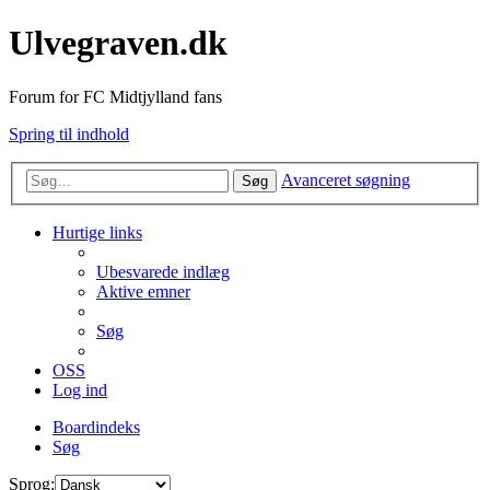
Ulvegraven.dk
Forum for FC Midtjylland fans
Spring til indhold
Avanceret søgning
Søg
Hurtige links
Ubesvarede indlæg
Aktive emner
Søg
OSS
Log ind
Boardindeks
Søg
Sprog: