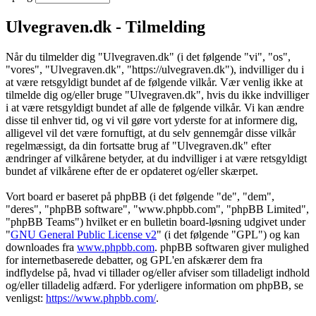
Ulvegraven.dk - Tilmelding
Når du tilmelder dig "Ulvegraven.dk" (i det følgende "vi", "os",
"vores", "Ulvegraven.dk", "https://ulvegraven.dk"), indvilliger du i
at være retsgyldigt bundet af de følgende vilkår. Vær venlig ikke at
tilmelde dig og/eller bruge "Ulvegraven.dk", hvis du ikke indvilliger
i at være retsgyldigt bundet af alle de følgende vilkår. Vi kan ændre
disse til enhver tid, og vi vil gøre vort yderste for at informere dig,
alligevel vil det være fornuftigt, at du selv gennemgår disse vilkår
regelmæssigt, da din fortsatte brug af "Ulvegraven.dk" efter
ændringer af vilkårene betyder, at du indvilliger i at være retsgyldigt
bundet af vilkårene efter de er opdateret og/eller skærpet.
Vort board er baseret på phpBB (i det følgende "de", "dem",
"deres", "phpBB software", "www.phpbb.com", "phpBB Limited",
"phpBB Teams") hvilket er en bulletin board-løsning udgivet under
"
GNU General Public License v2
" (i det følgende "GPL") og kan
downloades fra
www.phpbb.com
. phpBB softwaren giver mulighed
for internetbaserede debatter, og GPL'en afskærer dem fra
indflydelse på, hvad vi tillader og/eller afviser som tilladeligt indhold
og/eller tilladelig adfærd. For yderligere information om phpBB, se
venligst:
https://www.phpbb.com/
.