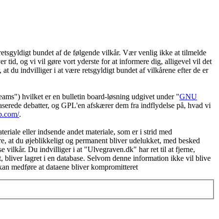
etsgyldigt bundet af de følgende vilkår. Vær venlig ikke at tilmelde
 tid, og vi vil gøre vort yderste for at informere dig, alligevel vil det
t du indvilliger i at være retsgyldigt bundet af vilkårene efter de er
") hvilket er en bulletin board-løsning udgivet under "
GNU
serede debatter, og GPL'en afskærer dem fra indflydelse på, hvad vi
b.com/
.
eriale eller indsende andet materiale, som er i strid med
øre, at du øjeblikkeligt og permanent bliver udelukket, med besked
vilkår. Du indvilliger i at "Ulvegraven.dk" har ret til at fjerne,
et, bliver lagret i en database. Selvom denne information ikke vil blive
 kan medføre at dataene bliver kompromitteret