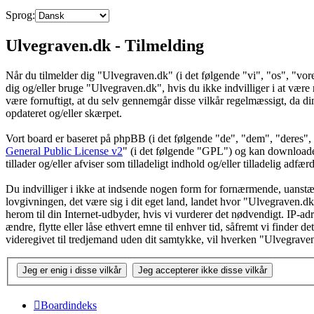
Sprog:
Ulvegraven.dk - Tilmelding
Når du tilmelder dig "Ulvegraven.dk" (i det følgende "vi", "os", "vore
dig og/eller bruge "Ulvegraven.dk", hvis du ikke indvilliger i at være re
være fornuftigt, at du selv gennemgår disse vilkår regelmæssigt, da din
opdateret og/eller skærpet.
Vort board er baseret på phpBB (i det følgende "de", "dem", "dere
General Public License v2
" (i det følgende "GPL") og kan download
tillader og/eller afviser som tilladeligt indhold og/eller tilladelig ad
Du indvilliger i ikke at indsende nogen form for fornærmende, uanstænd
lovgivningen, det være sig i dit eget land, landet hvor "Ulvegraven.dk
herom til din Internet-udbyder, hvis vi vurderer det nødvendigt. IP-adre
ændre, flytte eller låse ethvert emne til enhver tid, såfremt vi finder 
videregivet til tredjemand uden dit samtykke, vil hverken "Ulvegrave
Boardindeks