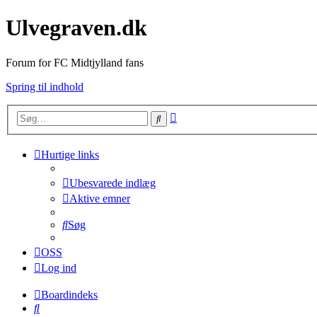
Ulvegraven.dk
Forum for FC Midtjylland fans
Spring til indhold
Avanceret
Søg
søgning
Hurtige links
Ubesvarede indlæg
Aktive emner
Søg
OSS
Log ind
Boardindeks
Søg