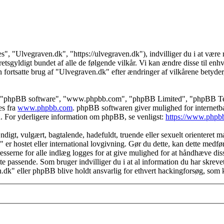
s", "Ulvegraven.dk", "https://ulvegraven.dk"), indvilliger du i at være r
tsgyldigt bundet af alle de følgende vilkår. Vi kan ændre disse til enhver
 fortsatte brug af "Ulvegraven.dk" efter ændringer af vilkårene betyder, a
s", "phpBB software", "www.phpbb.com", "phpBB Limited", "phpBB Teams
es fra
www.phpbb.com
. phpBB softwaren giver mulighed for internetba
færd. For yderligere information om phpBB, se venligst:
https://www.phpb
igt, vulgært, bagtalende, hadefuldt, truende eller sexuelt orienteret mat
" er hostet eller international lovgivning. Gør du dette, kan dette medf
sserne for alle indlæg logges for at give mulighed for at håndhæve disse 
dette passende. Som bruger indvilliger du i at al information du har skrev
n.dk" eller phpBB blive holdt ansvarlig for ethvert hackingforsøg, som