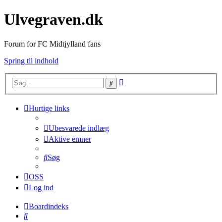
Ulvegraven.dk
Forum for FC Midtjylland fans
Spring til indhold
Avanceret
Søg
søgning
Hurtige links
Ubesvarede indlæg
Aktive emner
Søg
OSS
Log ind
Boardindeks
Søg