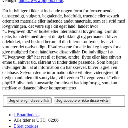
venligst:
https://www.phpbb.com/
.
Du indvilliger i ikke at indsende nogen form for fornærmende,
uanstændigt, vulgært, bagtalende, hadefuldt, truende eller sexuelt
orienteret materiale eller indsende andet materiale, som er i strid med
lovgivningen, det være sig i dit eget land, landet hvor
"Ulvegraven.dk" er hostet eller international lovgivning. Gør du
dette, kan dette medføre, at du øjeblikkeligt og permanent bliver
udelukket, med besked herom til din Internet-udbyder, hvis vi
vurderer det nødvendigt. IP-adresserne for alle indlæg logges for at
give mulighed for at håndhæve disse vilkår. Du indvilliger i at
"Ulvegraven.dk" har ret til at fjerne, ændre, flytte eller låse ethvert
emne til enhver tid, såfremt vi finder dette passende. Som bruger
indvilliger du i at al information du har skrevet, bliver lagret i en
database. Selvom denne information ikke vil blive videregivet til
tredjemand uden dit samtykke, vil hverken "Ulvegraven.dk" eller
phpBB blive holdt ansvarlig for ethvert hackingforsøg, som kan
medføre at dataene bliver kompromitteret
Boardindeks
Alle tider er
UTC+02:00
Slet cookies