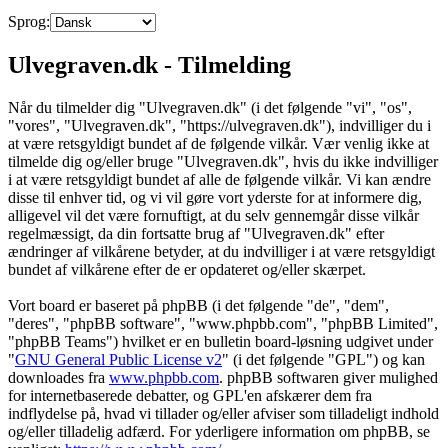
Sprog:
Ulvegraven.dk - Tilmelding
Når du tilmelder dig "Ulvegraven.dk" (i det følgende "vi", "os",
"vores", "Ulvegraven.dk", "https://ulvegraven.dk"), indvilliger du i
at være retsgyldigt bundet af de følgende vilkår. Vær venlig ikke at
tilmelde dig og/eller bruge "Ulvegraven.dk", hvis du ikke indvilliger
i at være retsgyldigt bundet af alle de følgende vilkår. Vi kan ændre
disse til enhver tid, og vi vil gøre vort yderste for at informere dig,
alligevel vil det være fornuftigt, at du selv gennemgår disse vilkår
regelmæssigt, da din fortsatte brug af "Ulvegraven.dk" efter
ændringer af vilkårene betyder, at du indvilliger i at være retsgyldigt
bundet af vilkårene efter de er opdateret og/eller skærpet.
Vort board er baseret på phpBB (i det følgende "de", "dem",
"deres", "phpBB software", "www.phpbb.com", "phpBB Limited",
"phpBB Teams") hvilket er en bulletin board-løsning udgivet under
"
GNU General Public License v2
" (i det følgende "GPL") og kan
downloades fra
www.phpbb.com
. phpBB softwaren giver mulighed
for internetbaserede debatter, og GPL'en afskærer dem fra
indflydelse på, hvad vi tillader og/eller afviser som tilladeligt indhold
og/eller tilladelig adfærd. For yderligere information om phpBB, se