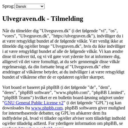
Sprog:
Ulvegraven.dk - Tilmelding
Når du tilmelder dig "Ulvegraven.dk" (i det følgende "vi", "os",
"vores", "Ulvegraven.dk", "https://ulvegraven.dk"), indvilliger du i
at være retsgyldigt bundet af de følgende vilkår. Vær venlig ikke at
tilmelde dig og/eller bruge "Ulvegraven.dk", hvis du ikke indvilliger
i at være retsgyldigt bundet af alle de følgende vilkår. Vi kan ændre
disse til enhver tid, og vi vil gøre vort yderste for at informere dig,
alligevel vil det være fornuftigt, at du selv gennemgår disse vilkår
regelmæssigt, da din fortsatte brug af "Ulvegraven.dk" efter
ændringer af vilkårene betyder, at du indvilliger i at være retsgyldigt
bundet af vilkårene efter de er opdateret og/eller skærpet.
Vort board er baseret på phpBB (i det følgende "de", "dem",
"deres", "phpBB software", "www.phpbb.com", "phpBB Limited",
"phpBB Teams") hvilket er en bulletin board-løsning udgivet under
"
GNU General Public License v2
" (i det følgende "GPL") og kan
downloades fra
www.phpbb.com
. phpBB softwaren giver mulighed
for internetbaserede debatter, og GPL'en afskærer dem fra
indflydelse på, hvad vi tillader og/eller afviser som tilladeligt indhold
og/eller tilladelig adfærd. For yderligere information om phpBB, se