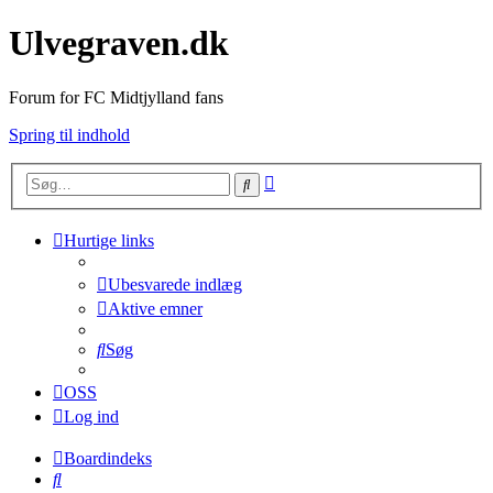
Ulvegraven.dk
Forum for FC Midtjylland fans
Spring til indhold
Avanceret
Søg
søgning
Hurtige links
Ubesvarede indlæg
Aktive emner
Søg
OSS
Log ind
Boardindeks
Søg