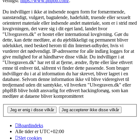
venligst:
https://www.phpbb.com/
.
Du indvilliger i ikke at indsende nogen form for fornærmende,
uanstændigt, vulgært, bagtalende, hadefuldt, truende eller sexuelt
orienteret materiale eller indsende andet materiale, som er i strid med
lovgivningen, det være sig i dit eget land, landet hvor
"Ulvegraven.dk" er hostet eller international lovgivning. Gør du
dette, kan dette medføre, at du øjeblikkeligt og permanent bliver
udelukket, med besked herom til din Internet-udbyder, hvis vi
vurderer det nødvendigt. IP-adresserne for alle indlæg logges for at
give mulighed for at håndhæve disse vilkår. Du indvilliger i at
"Ulvegraven.dk" har ret til at fjerne, ændre, flytte eller låse ethvert
emne til enhver tid, såfremt vi finder dette passende. Som bruger
indvilliger du i at al information du har skrevet, bliver lagret i en
database. Selvom denne information ikke vil blive videregivet til
tredjemand uden dit samtykke, vil hverken "Ulvegraven.dk" eller
phpBB blive holdt ansvarlig for ethvert hackingforsøg, som kan
medføre at dataene bliver kompromitteret
Boardindeks
Alle tider er
UTC+02:00
Slet cookies