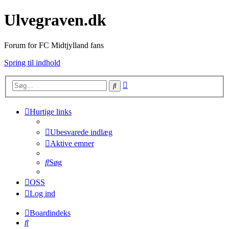
Ulvegraven.dk
Forum for FC Midtjylland fans
Spring til indhold
Avanceret
Søg
søgning
Hurtige links
Ubesvarede indlæg
Aktive emner
Søg
OSS
Log ind
Boardindeks
Søg