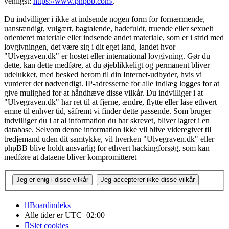
venligst:
https://www.phpbb.com/
.
Du indvilliger i ikke at indsende nogen form for fornærmende,
uanstændigt, vulgært, bagtalende, hadefuldt, truende eller sexuelt
orienteret materiale eller indsende andet materiale, som er i strid med
lovgivningen, det være sig i dit eget land, landet hvor
"Ulvegraven.dk" er hostet eller international lovgivning. Gør du
dette, kan dette medføre, at du øjeblikkeligt og permanent bliver
udelukket, med besked herom til din Internet-udbyder, hvis vi
vurderer det nødvendigt. IP-adresserne for alle indlæg logges for at
give mulighed for at håndhæve disse vilkår. Du indvilliger i at
"Ulvegraven.dk" har ret til at fjerne, ændre, flytte eller låse ethvert
emne til enhver tid, såfremt vi finder dette passende. Som bruger
indvilliger du i at al information du har skrevet, bliver lagret i en
database. Selvom denne information ikke vil blive videregivet til
tredjemand uden dit samtykke, vil hverken "Ulvegraven.dk" eller
phpBB blive holdt ansvarlig for ethvert hackingforsøg, som kan
medføre at dataene bliver kompromitteret
Boardindeks
Alle tider er
UTC+02:00
Slet cookies