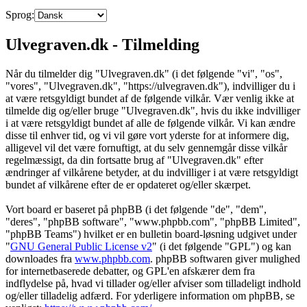
Sprog:
Ulvegraven.dk - Tilmelding
Når du tilmelder dig "Ulvegraven.dk" (i det følgende "vi", "os",
"vores", "Ulvegraven.dk", "https://ulvegraven.dk"), indvilliger du i
at være retsgyldigt bundet af de følgende vilkår. Vær venlig ikke at
tilmelde dig og/eller bruge "Ulvegraven.dk", hvis du ikke indvilliger
i at være retsgyldigt bundet af alle de følgende vilkår. Vi kan ændre
disse til enhver tid, og vi vil gøre vort yderste for at informere dig,
alligevel vil det være fornuftigt, at du selv gennemgår disse vilkår
regelmæssigt, da din fortsatte brug af "Ulvegraven.dk" efter
ændringer af vilkårene betyder, at du indvilliger i at være retsgyldigt
bundet af vilkårene efter de er opdateret og/eller skærpet.
Vort board er baseret på phpBB (i det følgende "de", "dem",
"deres", "phpBB software", "www.phpbb.com", "phpBB Limited",
"phpBB Teams") hvilket er en bulletin board-løsning udgivet under
"
GNU General Public License v2
" (i det følgende "GPL") og kan
downloades fra
www.phpbb.com
. phpBB softwaren giver mulighed
for internetbaserede debatter, og GPL'en afskærer dem fra
indflydelse på, hvad vi tillader og/eller afviser som tilladeligt indhold
og/eller tilladelig adfærd. For yderligere information om phpBB, se