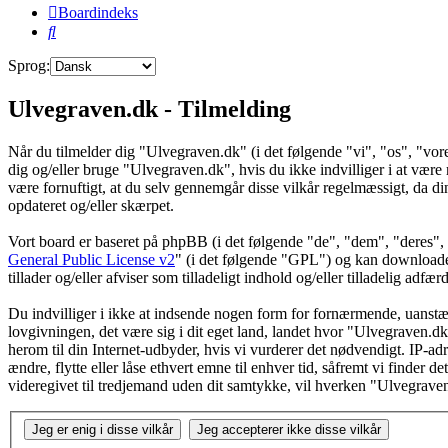
Boardindeks
Søg
Sprog:
Ulvegraven.dk - Tilmelding
Når du tilmelder dig "Ulvegraven.dk" (i det følgende "vi", "os", "vore
dig og/eller bruge "Ulvegraven.dk", hvis du ikke indvilliger i at være re
være fornuftigt, at du selv gennemgår disse vilkår regelmæssigt, da din
opdateret og/eller skærpet.
Vort board er baseret på phpBB (i det følgende "de", "dem", "dere
General Public License v2
" (i det følgende "GPL") og kan download
tillader og/eller afviser som tilladeligt indhold og/eller tilladelig ad
Du indvilliger i ikke at indsende nogen form for fornærmende, uanstænd
lovgivningen, det være sig i dit eget land, landet hvor "Ulvegraven.dk
herom til din Internet-udbyder, hvis vi vurderer det nødvendigt. IP-adre
ændre, flytte eller låse ethvert emne til enhver tid, såfremt vi finder 
videregivet til tredjemand uden dit samtykke, vil hverken "Ulvegrave