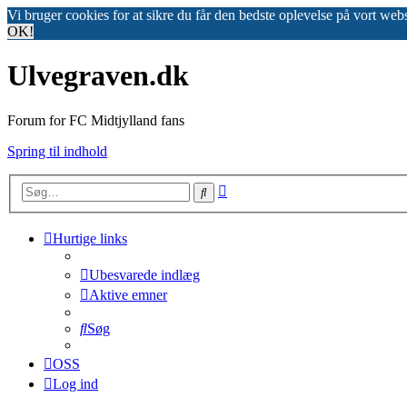
Vi bruger cookies for at sikre du får den bedste oplevelse på vort web
OK!
Ulvegraven.dk
Forum for FC Midtjylland fans
Spring til indhold
Avanceret
Søg
søgning
Hurtige links
Ubesvarede indlæg
Aktive emner
Søg
OSS
Log ind