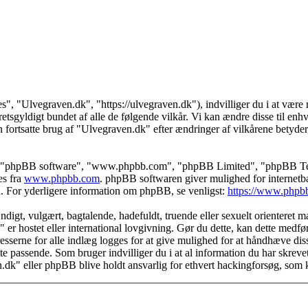
s", "Ulvegraven.dk", "https://ulvegraven.dk"), indvilliger du i at være r
tsgyldigt bundet af alle de følgende vilkår. Vi kan ændre disse til enhver
 fortsatte brug af "Ulvegraven.dk" efter ændringer af vilkårene betyder, a
s", "phpBB software", "www.phpbb.com", "phpBB Limited", "phpBB Teams
es fra
www.phpbb.com
. phpBB softwaren giver mulighed for internetba
færd. For yderligere information om phpBB, se venligst:
https://www.phpb
igt, vulgært, bagtalende, hadefuldt, truende eller sexuelt orienteret mat
" er hostet eller international lovgivning. Gør du dette, kan dette medf
sserne for alle indlæg logges for at give mulighed for at håndhæve disse 
dette passende. Som bruger indvilliger du i at al information du har skrev
n.dk" eller phpBB blive holdt ansvarlig for ethvert hackingforsøg, som