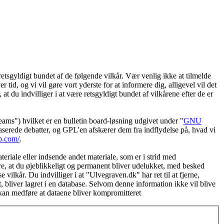
etsgyldigt bundet af de følgende vilkår. Vær venlig ikke at tilmelde
 tid, og vi vil gøre vort yderste for at informere dig, alligevel vil det
t du indvilliger i at være retsgyldigt bundet af vilkårene efter de er
") hvilket er en bulletin board-løsning udgivet under "
GNU
serede debatter, og GPL'en afskærer dem fra indflydelse på, hvad vi
b.com/
.
eriale eller indsende andet materiale, som er i strid med
øre, at du øjeblikkeligt og permanent bliver udelukket, med besked
vilkår. Du indvilliger i at "Ulvegraven.dk" har ret til at fjerne,
et, bliver lagret i en database. Selvom denne information ikke vil blive
 kan medføre at dataene bliver kompromitteret