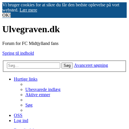
Vi bruger cookies for at sikre du får den bedste oplevelse på vort
websted.
Lær mere
OK!
Ulvegraven.dk
Forum for FC Midtjylland fans
Spring til indhold
Avanceret søgning
Søg
Hurtige links
Ubesvarede indlæg
Aktive emner
Søg
OSS
Log ind