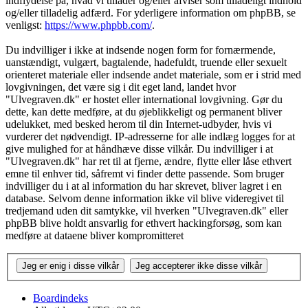
indflydelse på, hvad vi tillader og/eller afviser som tilladeligt indhold
og/eller tilladelig adfærd. For yderligere information om phpBB, se
venligst:
https://www.phpbb.com/
.
Du indvilliger i ikke at indsende nogen form for fornærmende,
uanstændigt, vulgært, bagtalende, hadefuldt, truende eller sexuelt
orienteret materiale eller indsende andet materiale, som er i strid med
lovgivningen, det være sig i dit eget land, landet hvor
"Ulvegraven.dk" er hostet eller international lovgivning. Gør du
dette, kan dette medføre, at du øjeblikkeligt og permanent bliver
udelukket, med besked herom til din Internet-udbyder, hvis vi
vurderer det nødvendigt. IP-adresserne for alle indlæg logges for at
give mulighed for at håndhæve disse vilkår. Du indvilliger i at
"Ulvegraven.dk" har ret til at fjerne, ændre, flytte eller låse ethvert
emne til enhver tid, såfremt vi finder dette passende. Som bruger
indvilliger du i at al information du har skrevet, bliver lagret i en
database. Selvom denne information ikke vil blive videregivet til
tredjemand uden dit samtykke, vil hverken "Ulvegraven.dk" eller
phpBB blive holdt ansvarlig for ethvert hackingforsøg, som kan
medføre at dataene bliver kompromitteret
Boardindeks