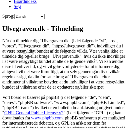
Boardindeks
Søg
Sprog:
Ulvegraven.dk - Tilmelding
Når du tilmelder dig "Ulvegraven.dk" (i det følgende "vi", "os",
"vores", "Ulvegraven.dk", "https://ulvegraven.dk"), indvilliger du i
at være retsgyldigt bundet af de følgende vilkår. Vær venlig ikke at
tilmelde dig og/eller bruge "Ulvegraven.dk", hvis du ikke indvilliger
i at være retsgyldigt bundet af alle de følgende vilkår. Vi kan ændre
disse til enhver tid, og vi vil gøre vort yderste for at informere dig,
alligevel vil det være fornuftigt, at du selv gennemgår disse vilkår
regelmæssigt, da din fortsatte brug af "Ulvegraven.dk" efter
ændringer af vilkårene betyder, at du indvilliger i at være retsgyldigt
bundet af vilkårene efter de er opdateret og/eller skærpet.
Vort board er baseret på phpBB (i det følgende "de", "dem",
"deres", "phpBB software", "www.phpbb.com", "phpBB Limited",
"phpBB Teams") hvilket er en bulletin board-løsning udgivet under
"
GNU General Public License v2
" (i det følgende "GPL") og kan
downloades fra
www.phpbb.com
. phpBB softwaren giver mulighed
for internetbaserede debatter, og GPL'en afskærer dem fra