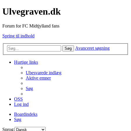
Ulvegraven.dk
Forum for FC Midtjylland fans
Spring til indhold
Avanceret søgning
Søg
Hurtige links
Ubesvarede indlæg
Aktive emner
Søg
OSS
Log ind
Boardindeks
Søg
Sprog: