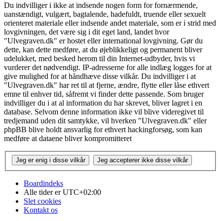
Du indvilliger i ikke at indsende nogen form for fornærmende,
uanstændigt, vulgært, bagtalende, hadefuldt, truende eller sexuelt
orienteret materiale eller indsende andet materiale, som er i strid med
lovgivningen, det være sig i dit eget land, landet hvor
"Ulvegraven.dk" er hostet eller international lovgivning. Gør du
dette, kan dette medføre, at du øjeblikkeligt og permanent bliver
udelukket, med besked herom til din Internet-udbyder, hvis vi
vurderer det nødvendigt. IP-adresserne for alle indlæg logges for at
give mulighed for at håndhæve disse vilkår. Du indvilliger i at
"Ulvegraven.dk" har ret til at fjerne, ændre, flytte eller låse ethvert
emne til enhver tid, såfremt vi finder dette passende. Som bruger
indvilliger du i at al information du har skrevet, bliver lagret i en
database. Selvom denne information ikke vil blive videregivet til
tredjemand uden dit samtykke, vil hverken "Ulvegraven.dk" eller
phpBB blive holdt ansvarlig for ethvert hackingforsøg, som kan
medføre at dataene bliver kompromitteret
Boardindeks
Alle tider er
UTC+02:00
Slet cookies
Kontakt os