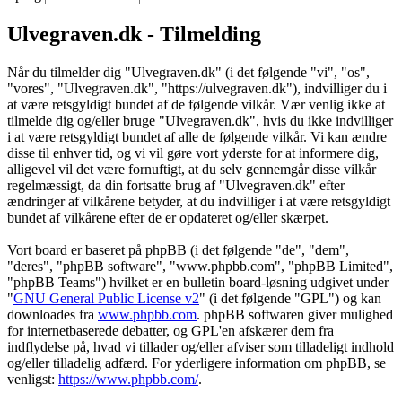
Ulvegraven.dk - Tilmelding
Når du tilmelder dig "Ulvegraven.dk" (i det følgende "vi", "os",
"vores", "Ulvegraven.dk", "https://ulvegraven.dk"), indvilliger du i
at være retsgyldigt bundet af de følgende vilkår. Vær venlig ikke at
tilmelde dig og/eller bruge "Ulvegraven.dk", hvis du ikke indvilliger
i at være retsgyldigt bundet af alle de følgende vilkår. Vi kan ændre
disse til enhver tid, og vi vil gøre vort yderste for at informere dig,
alligevel vil det være fornuftigt, at du selv gennemgår disse vilkår
regelmæssigt, da din fortsatte brug af "Ulvegraven.dk" efter
ændringer af vilkårene betyder, at du indvilliger i at være retsgyldigt
bundet af vilkårene efter de er opdateret og/eller skærpet.
Vort board er baseret på phpBB (i det følgende "de", "dem",
"deres", "phpBB software", "www.phpbb.com", "phpBB Limited",
"phpBB Teams") hvilket er en bulletin board-løsning udgivet under
"
GNU General Public License v2
" (i det følgende "GPL") og kan
downloades fra
www.phpbb.com
. phpBB softwaren giver mulighed
for internetbaserede debatter, og GPL'en afskærer dem fra
indflydelse på, hvad vi tillader og/eller afviser som tilladeligt indhold
og/eller tilladelig adfærd. For yderligere information om phpBB, se
venligst:
https://www.phpbb.com/
.