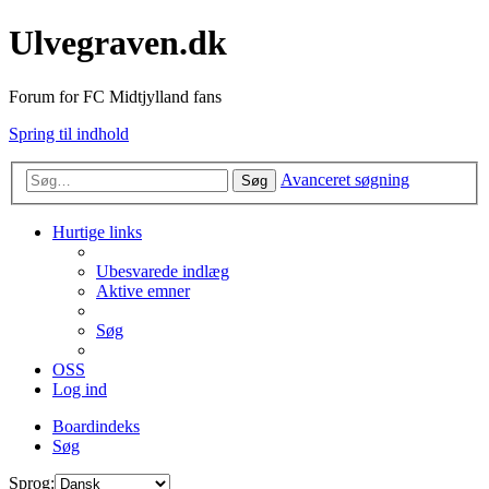
Ulvegraven.dk
Forum for FC Midtjylland fans
Spring til indhold
Avanceret søgning
Søg
Hurtige links
Ubesvarede indlæg
Aktive emner
Søg
OSS
Log ind
Boardindeks
Søg
Sprog: