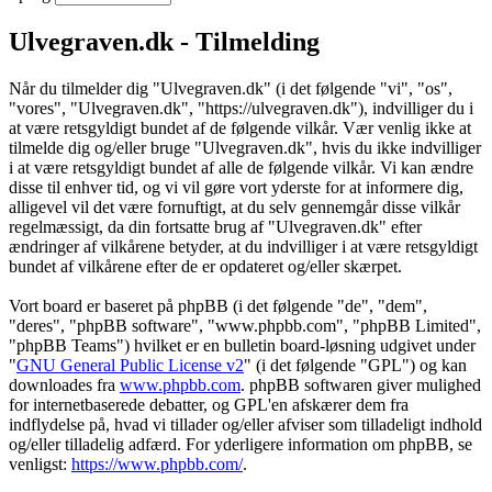
Ulvegraven.dk - Tilmelding
Når du tilmelder dig "Ulvegraven.dk" (i det følgende "vi", "os",
"vores", "Ulvegraven.dk", "https://ulvegraven.dk"), indvilliger du i
at være retsgyldigt bundet af de følgende vilkår. Vær venlig ikke at
tilmelde dig og/eller bruge "Ulvegraven.dk", hvis du ikke indvilliger
i at være retsgyldigt bundet af alle de følgende vilkår. Vi kan ændre
disse til enhver tid, og vi vil gøre vort yderste for at informere dig,
alligevel vil det være fornuftigt, at du selv gennemgår disse vilkår
regelmæssigt, da din fortsatte brug af "Ulvegraven.dk" efter
ændringer af vilkårene betyder, at du indvilliger i at være retsgyldigt
bundet af vilkårene efter de er opdateret og/eller skærpet.
Vort board er baseret på phpBB (i det følgende "de", "dem",
"deres", "phpBB software", "www.phpbb.com", "phpBB Limited",
"phpBB Teams") hvilket er en bulletin board-løsning udgivet under
"
GNU General Public License v2
" (i det følgende "GPL") og kan
downloades fra
www.phpbb.com
. phpBB softwaren giver mulighed
for internetbaserede debatter, og GPL'en afskærer dem fra
indflydelse på, hvad vi tillader og/eller afviser som tilladeligt indhold
og/eller tilladelig adfærd. For yderligere information om phpBB, se
venligst:
https://www.phpbb.com/
.