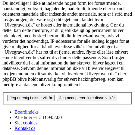
Du indvilliger i ikke at indsende nogen form for fornærmende,
uanstændigt, vulgært, bagtalende, hadefuldt, truende eller sexuelt
orienteret materiale eller indsende andet materiale, som er i strid med
lovgivningen, det være sig i dit eget land, landet hvor
"Ulvegraven.dk" er hostet eller international lovgivning. Gør du
dette, kan dette medføre, at du øjeblikkeligt og permanent bliver
udelukket, med besked herom til din Internet-udbyder, hvis vi
vurderer det nødvendigt. IP-adresserne for alle indlæg logges for at
give mulighed for at håndhæve disse vilkår. Du indvilliger i at
"Ulvegraven.dk" har ret til at fjerne, ændre, flytte eller låse ethvert
emne til enhver tid, såfremt vi finder dette passende. Som bruger
indvilliger du i at al information du har skrevet, bliver lagret i en
database. Selvom denne information ikke vil blive videregivet til
tredjemand uden dit samtykke, vil hverken "Ulvegraven.dk" eller
phpBB blive holdt ansvarlig for ethvert hackingforsøg, som kan
medføre at dataene bliver kompromitteret
Boardindeks
Alle tider er
UTC+02:00
Slet cookies
Kontakt os