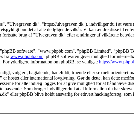
s", "Ulvegraven.dk", "https://ulvegraven.dk"), indvilliger du i at være r
tsgyldigt bundet af alle de følgende vilkår. Vi kan ændre disse til enhver
 fortsatte brug af "Ulvegraven.dk" efter ændringer af vilkårene betyder, a
s", "phpBB software", "www.phpbb.com", "phpBB Limited", "phpBB Teams
es fra
www.phpbb.com
. phpBB softwaren giver mulighed for internetba
færd. For yderligere information om phpBB, se venligst:
https://www.phpb
igt, vulgært, bagtalende, hadefuldt, truende eller sexuelt orienteret mat
" er hostet eller international lovgivning. Gør du dette, kan dette medf
sserne for alle indlæg logges for at give mulighed for at håndhæve disse 
dette passende. Som bruger indvilliger du i at al information du har skrev
n.dk" eller phpBB blive holdt ansvarlig for ethvert hackingforsøg, som