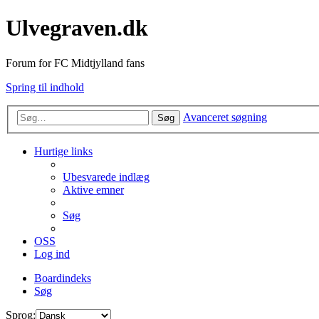
Ulvegraven.dk
Forum for FC Midtjylland fans
Spring til indhold
Avanceret søgning
Søg
Hurtige links
Ubesvarede indlæg
Aktive emner
Søg
OSS
Log ind
Boardindeks
Søg
Sprog: