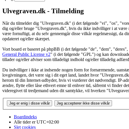
Ulvegraven.dk - Tilmelding
Når du tilmelder dig "Ulvegraven.dk" (i det følgende "vi", "os", "vore
dig og/eller bruge "Ulvegraven.dk", hvis du ikke indvilliger i at være re
være fornuftigt, at du selv gennemgår disse vilkår regelmæssigt, da din
opdateret og/eller skærpet.
Vort board er baseret på phpBB (i det følgende "de", "dem", "dere
General Public License v2
" (i det følgende "GPL") og kan download
tillader og/eller afviser som tilladeligt indhold og/eller tilladelig ad
Du indvilliger i ikke at indsende nogen form for fornærmende, uanstænd
lovgivningen, det være sig i dit eget land, landet hvor "Ulvegraven.dk
herom til din Internet-udbyder, hvis vi vurderer det nødvendigt. IP-adre
ændre, flytte eller låse ethvert emne til enhver tid, såfremt vi finder 
videregivet til tredjemand uden dit samtykke, vil hverken "Ulvegrave
Boardindeks
Alle tider er
UTC+02:00
Slet cookies