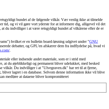
etsgyldigt bundet af de følgende vilkår. Vær venlig ikke at tilmelde
 tid, og vi vil gøre vort yderste for at informere dig, alligevel vil det
t du indvilliger i at være retsgyldigt bundet af vilkårene efter de er
") hvilket er en bulletin board-løsning udgivet under "
GNU
serede debatter, og GPL'en afskærer dem fra indflydelse på, hvad vi
b.com/
.
eriale eller indsende andet materiale, som er i strid med
øre, at du øjeblikkeligt og permanent bliver udelukket, med besked
vilkår. Du indvilliger i at "Ulvegraven.dk" har ret til at fjerne,
et, bliver lagret i en database. Selvom denne information ikke vil blive
 kan medføre at dataene bliver kompromitteret