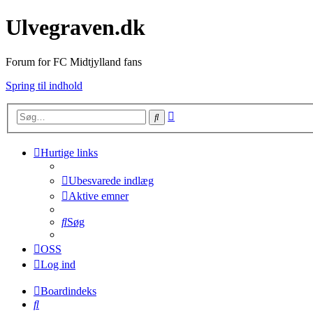
Ulvegraven.dk
Forum for FC Midtjylland fans
Spring til indhold
Avanceret
Søg
søgning
Hurtige links
Ubesvarede indlæg
Aktive emner
Søg
OSS
Log ind
Boardindeks
Søg