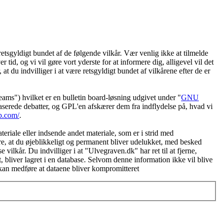
etsgyldigt bundet af de følgende vilkår. Vær venlig ikke at tilmelde
 tid, og vi vil gøre vort yderste for at informere dig, alligevel vil det
t du indvilliger i at være retsgyldigt bundet af vilkårene efter de er
") hvilket er en bulletin board-løsning udgivet under "
GNU
serede debatter, og GPL'en afskærer dem fra indflydelse på, hvad vi
b.com/
.
eriale eller indsende andet materiale, som er i strid med
øre, at du øjeblikkeligt og permanent bliver udelukket, med besked
vilkår. Du indvilliger i at "Ulvegraven.dk" har ret til at fjerne,
et, bliver lagret i en database. Selvom denne information ikke vil blive
 kan medføre at dataene bliver kompromitteret