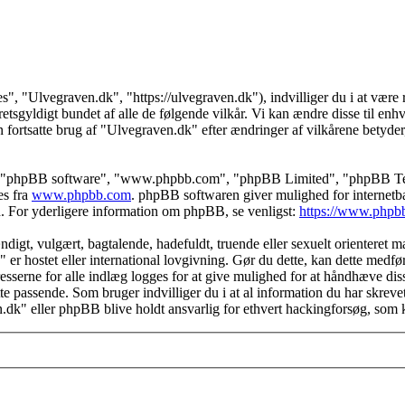
s", "Ulvegraven.dk", "https://ulvegraven.dk"), indvilliger du i at være r
tsgyldigt bundet af alle de følgende vilkår. Vi kan ændre disse til enhver
 fortsatte brug af "Ulvegraven.dk" efter ændringer af vilkårene betyder, a
s", "phpBB software", "www.phpbb.com", "phpBB Limited", "phpBB Teams
es fra
www.phpbb.com
. phpBB softwaren giver mulighed for internetba
færd. For yderligere information om phpBB, se venligst:
https://www.phpb
igt, vulgært, bagtalende, hadefuldt, truende eller sexuelt orienteret mat
" er hostet eller international lovgivning. Gør du dette, kan dette medf
sserne for alle indlæg logges for at give mulighed for at håndhæve disse 
dette passende. Som bruger indvilliger du i at al information du har skrev
n.dk" eller phpBB blive holdt ansvarlig for ethvert hackingforsøg, som