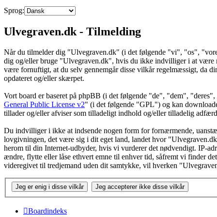
Sprog:
Ulvegraven.dk - Tilmelding
Når du tilmelder dig "Ulvegraven.dk" (i det følgende "vi", "os", "vore
dig og/eller bruge "Ulvegraven.dk", hvis du ikke indvilliger i at være re
være fornuftigt, at du selv gennemgår disse vilkår regelmæssigt, da din
opdateret og/eller skærpet.
Vort board er baseret på phpBB (i det følgende "de", "dem", "dere
General Public License v2
" (i det følgende "GPL") og kan download
tillader og/eller afviser som tilladeligt indhold og/eller tilladelig ad
Du indvilliger i ikke at indsende nogen form for fornærmende, uanstænd
lovgivningen, det være sig i dit eget land, landet hvor "Ulvegraven.dk
herom til din Internet-udbyder, hvis vi vurderer det nødvendigt. IP-adre
ændre, flytte eller låse ethvert emne til enhver tid, såfremt vi finder 
videregivet til tredjemand uden dit samtykke, vil hverken "Ulvegrave
Boardindeks