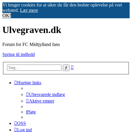
Vi bruger cookies for at sikre du får den bedste oplevelse på vort
websted.
Lær mere
OK!
Ulvegraven.dk
Forum for FC Midtjylland fans
Spring til indhold
Avanceret
Søg
søgning
Hurtige links
Ubesvarede indlæg
Aktive emner
Søg
OSS
Log ind