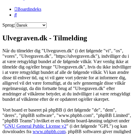
Boardindeks
Søg
Sprog:
Ulvegraven.dk - Tilmelding
Når du tilmelder dig "Ulvegraven.dk" (i det følgende "vi", "os",
"vores", "Ulvegraven.dk", "https://ulvegraven.dk"), indvilliger du i
at være retsgyldigt bundet af de følgende vilkår. Vær venlig ikke at
tilmelde dig og/eller bruge "Ulvegraven.dk", hvis du ikke indvilliger
i at være retsgyldigt bundet af alle de følgende vilkår. Vi kan ændre
disse til enhver tid, og vi vil gøre vort yderste for at informere dig,
alligevel vil det være fornuftigt, at du selv gennemgår disse vilkår
regelmæssigt, da din fortsatte brug af "Ulvegraven.dk" efter
ændringer af vilkårene betyder, at du indvilliger i at være retsgyldigt
bundet af vilkårene efter de er opdateret og/eller skærpet.
Vort board er baseret på phpBB (i det følgende "de", "dem",
"deres", "phpBB software", "www.phpbb.com", "phpBB Limited",
"phpBB Teams") hvilket er en bulletin board-løsning udgivet under
"
GNU General Public License v2
" (i det følgende "GPL") og kan
downloades fra
www.phpbb.com
. phpBB softwaren giver mulighed