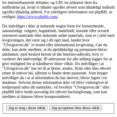
for internetbaserede debatter, og GPL'en afskærer dem fra
indflydelse på, hvad vi tillader og/eller afviser som tilladeligt indhold
og/eller tilladelig adfærd. For yderligere information om phpBB, se
venligst:
https://www.phpbb.com/
.
Du indvilliger i ikke at indsende nogen form for fornærmende,
uanstændigt, vulgært, bagtalende, hadefuldt, truende eller sexuelt
orienteret materiale eller indsende andet materiale, som er i strid med
lovgivningen, det være sig i dit eget land, landet hvor
"Ulvegraven.dk" er hostet eller international lovgivning. Gør du
dette, kan dette medføre, at du øjeblikkeligt og permanent bliver
udelukket, med besked herom til din Internet-udbyder, hvis vi
vurderer det nødvendigt. IP-adresserne for alle indlæg logges for at
give mulighed for at håndhæve disse vilkår. Du indvilliger i at
"Ulvegraven.dk" har ret til at fjerne, ændre, flytte eller låse ethvert
emne til enhver tid, såfremt vi finder dette passende. Som bruger
indvilliger du i at al information du har skrevet, bliver lagret i en
database. Selvom denne information ikke vil blive videregivet til
tredjemand uden dit samtykke, vil hverken "Ulvegraven.dk" eller
phpBB blive holdt ansvarlig for ethvert hackingforsøg, som kan
medføre at dataene bliver kompromitteret