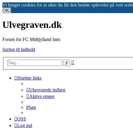
Vi bruger cookies for at sikre du får den bedste oplevelse på vort web
OK!
Ulvegraven.dk
Forum for FC Midtjylland fans
Spring til indhold
Avanceret
Søg
søgning
Hurtige links
Ubesvarede indlæg
Aktive emner
Søg
OSS
Log ind