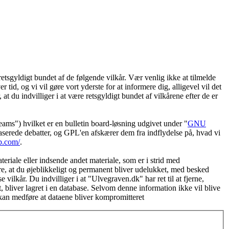
etsgyldigt bundet af de følgende vilkår. Vær venlig ikke at tilmelde
 tid, og vi vil gøre vort yderste for at informere dig, alligevel vil det
t du indvilliger i at være retsgyldigt bundet af vilkårene efter de er
") hvilket er en bulletin board-løsning udgivet under "
GNU
serede debatter, og GPL'en afskærer dem fra indflydelse på, hvad vi
b.com/
.
eriale eller indsende andet materiale, som er i strid med
øre, at du øjeblikkeligt og permanent bliver udelukket, med besked
vilkår. Du indvilliger i at "Ulvegraven.dk" har ret til at fjerne,
et, bliver lagret i en database. Selvom denne information ikke vil blive
 kan medføre at dataene bliver kompromitteret