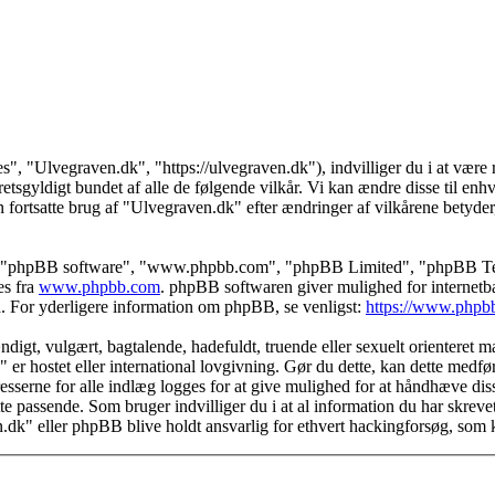
s", "Ulvegraven.dk", "https://ulvegraven.dk"), indvilliger du i at være r
tsgyldigt bundet af alle de følgende vilkår. Vi kan ændre disse til enhver
 fortsatte brug af "Ulvegraven.dk" efter ændringer af vilkårene betyder, a
s", "phpBB software", "www.phpbb.com", "phpBB Limited", "phpBB Teams
es fra
www.phpbb.com
. phpBB softwaren giver mulighed for internetba
færd. For yderligere information om phpBB, se venligst:
https://www.phpb
igt, vulgært, bagtalende, hadefuldt, truende eller sexuelt orienteret mat
" er hostet eller international lovgivning. Gør du dette, kan dette medf
sserne for alle indlæg logges for at give mulighed for at håndhæve disse 
dette passende. Som bruger indvilliger du i at al information du har skrev
n.dk" eller phpBB blive holdt ansvarlig for ethvert hackingforsøg, som