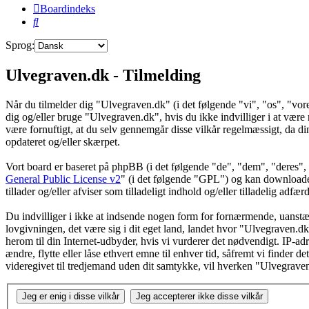
Boardindeks
Søg
Sprog:
Ulvegraven.dk - Tilmelding
Når du tilmelder dig "Ulvegraven.dk" (i det følgende "vi", "os", "vore
dig og/eller bruge "Ulvegraven.dk", hvis du ikke indvilliger i at være re
være fornuftigt, at du selv gennemgår disse vilkår regelmæssigt, da din
opdateret og/eller skærpet.
Vort board er baseret på phpBB (i det følgende "de", "dem", "dere
General Public License v2
" (i det følgende "GPL") og kan download
tillader og/eller afviser som tilladeligt indhold og/eller tilladelig ad
Du indvilliger i ikke at indsende nogen form for fornærmende, uanstænd
lovgivningen, det være sig i dit eget land, landet hvor "Ulvegraven.dk
herom til din Internet-udbyder, hvis vi vurderer det nødvendigt. IP-adre
ændre, flytte eller låse ethvert emne til enhver tid, såfremt vi finder 
videregivet til tredjemand uden dit samtykke, vil hverken "Ulvegrave