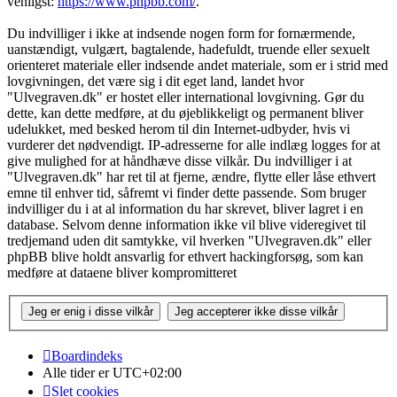
venligst:
https://www.phpbb.com/
.
Du indvilliger i ikke at indsende nogen form for fornærmende,
uanstændigt, vulgært, bagtalende, hadefuldt, truende eller sexuelt
orienteret materiale eller indsende andet materiale, som er i strid med
lovgivningen, det være sig i dit eget land, landet hvor
"Ulvegraven.dk" er hostet eller international lovgivning. Gør du
dette, kan dette medføre, at du øjeblikkeligt og permanent bliver
udelukket, med besked herom til din Internet-udbyder, hvis vi
vurderer det nødvendigt. IP-adresserne for alle indlæg logges for at
give mulighed for at håndhæve disse vilkår. Du indvilliger i at
"Ulvegraven.dk" har ret til at fjerne, ændre, flytte eller låse ethvert
emne til enhver tid, såfremt vi finder dette passende. Som bruger
indvilliger du i at al information du har skrevet, bliver lagret i en
database. Selvom denne information ikke vil blive videregivet til
tredjemand uden dit samtykke, vil hverken "Ulvegraven.dk" eller
phpBB blive holdt ansvarlig for ethvert hackingforsøg, som kan
medføre at dataene bliver kompromitteret
Boardindeks
Alle tider er
UTC+02:00
Slet cookies