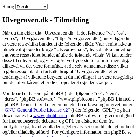
Sprog:
Ulvegraven.dk - Tilmelding
Når du tilmelder dig "Ulvegraven.dk" (i det følgende "vi", "os",
"vores", "Ulvegraven.dk", "https://ulvegraven.dk"), indvilliger du i
at være retsgyldigt bundet af de følgende vilkår. Vær venlig ikke at
tilmelde dig og/eller bruge "Ulvegraven.dk", hvis du ikke indvilliger
i at være retsgyldigt bundet af alle de følgende vilkår. Vi kan ændre
disse til enhver tid, og vi vil gøre vort yderste for at informere dig,
alligevel vil det være fornuftigt, at du selv gennemgår disse vilkår
regelmæssigt, da din fortsatte brug af "Ulvegraven.dk" efter
ændringer af vilkårene betyder, at du indvilliger i at være retsgyldigt
bundet af vilkårene efter de er opdateret og/eller skærpet.
Vort board er baseret på phpBB (i det følgende "de", "dem",
"deres", "phpBB software", "www.phpbb.com", "phpBB Limited",
"phpBB Teams") hvilket er en bulletin board-løsning udgivet under
"
GNU General Public License v2
" (i det følgende "GPL") og kan
downloades fra
www.phpbb.com
. phpBB softwaren giver mulighed
for internetbaserede debatter, og GPL'en afskærer dem fra
indflydelse på, hvad vi tillader og/eller afviser som tilladeligt indhold
og/eller tilladelig adfærd. For yderligere information om phpBB, se