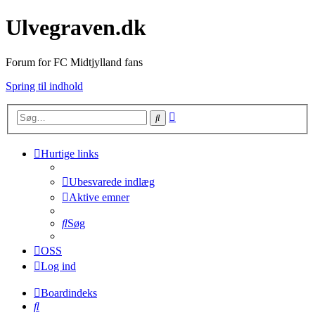
Ulvegraven.dk
Forum for FC Midtjylland fans
Spring til indhold
Avanceret
Søg
søgning
Hurtige links
Ubesvarede indlæg
Aktive emner
Søg
OSS
Log ind
Boardindeks
Søg