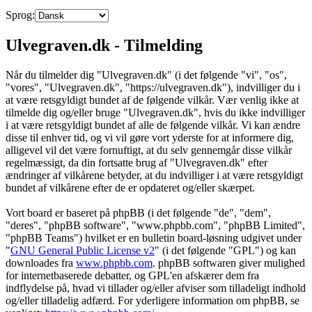
Sprog:
Ulvegraven.dk - Tilmelding
Når du tilmelder dig "Ulvegraven.dk" (i det følgende "vi", "os",
"vores", "Ulvegraven.dk", "https://ulvegraven.dk"), indvilliger du i
at være retsgyldigt bundet af de følgende vilkår. Vær venlig ikke at
tilmelde dig og/eller bruge "Ulvegraven.dk", hvis du ikke indvilliger
i at være retsgyldigt bundet af alle de følgende vilkår. Vi kan ændre
disse til enhver tid, og vi vil gøre vort yderste for at informere dig,
alligevel vil det være fornuftigt, at du selv gennemgår disse vilkår
regelmæssigt, da din fortsatte brug af "Ulvegraven.dk" efter
ændringer af vilkårene betyder, at du indvilliger i at være retsgyldigt
bundet af vilkårene efter de er opdateret og/eller skærpet.
Vort board er baseret på phpBB (i det følgende "de", "dem",
"deres", "phpBB software", "www.phpbb.com", "phpBB Limited",
"phpBB Teams") hvilket er en bulletin board-løsning udgivet under
"
GNU General Public License v2
" (i det følgende "GPL") og kan
downloades fra
www.phpbb.com
. phpBB softwaren giver mulighed
for internetbaserede debatter, og GPL'en afskærer dem fra
indflydelse på, hvad vi tillader og/eller afviser som tilladeligt indhold
og/eller tilladelig adfærd. For yderligere information om phpBB, se