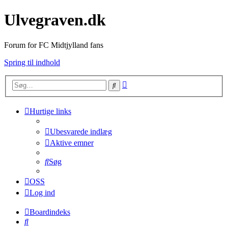
Ulvegraven.dk
Forum for FC Midtjylland fans
Spring til indhold
Avanceret
Søg
søgning
Hurtige links
Ubesvarede indlæg
Aktive emner
Søg
OSS
Log ind
Boardindeks
Søg