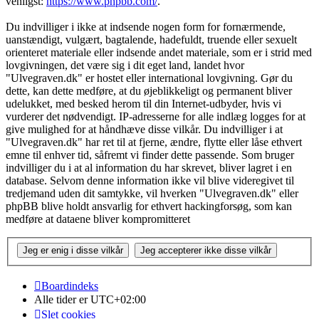
venligst:
https://www.phpbb.com/
.
Du indvilliger i ikke at indsende nogen form for fornærmende,
uanstændigt, vulgært, bagtalende, hadefuldt, truende eller sexuelt
orienteret materiale eller indsende andet materiale, som er i strid med
lovgivningen, det være sig i dit eget land, landet hvor
"Ulvegraven.dk" er hostet eller international lovgivning. Gør du
dette, kan dette medføre, at du øjeblikkeligt og permanent bliver
udelukket, med besked herom til din Internet-udbyder, hvis vi
vurderer det nødvendigt. IP-adresserne for alle indlæg logges for at
give mulighed for at håndhæve disse vilkår. Du indvilliger i at
"Ulvegraven.dk" har ret til at fjerne, ændre, flytte eller låse ethvert
emne til enhver tid, såfremt vi finder dette passende. Som bruger
indvilliger du i at al information du har skrevet, bliver lagret i en
database. Selvom denne information ikke vil blive videregivet til
tredjemand uden dit samtykke, vil hverken "Ulvegraven.dk" eller
phpBB blive holdt ansvarlig for ethvert hackingforsøg, som kan
medføre at dataene bliver kompromitteret
Boardindeks
Alle tider er
UTC+02:00
Slet cookies