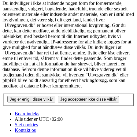
Du indvilliger i ikke at indsende nogen form for fornærmende,
uanstændigt, vulgært, bagtalende, hadefuldt, truende eller sexuelt
orienteret materiale eller indsende andet materiale, som er i strid med
lovgivningen, det være sig i dit eget land, landet hvor
"Ulvegraven.dk" er hostet eller international lovgivning. Gør du
dette, kan dette medføre, at du øjeblikkeligt og permanent bliver
udelukket, med besked herom til din Internet-udbyder, hvis vi
vurderer det nødvendigt. IP-adresserne for alle indlæg logges for at
give mulighed for at håndhæve disse vilkår. Du indvilliger i at
"Ulvegraven.dk" har ret til at fjerne, ændre, flytte eller låse ethvert
emne til enhver tid, såfremt vi finder dette passende. Som bruger
indvilliger du i at al information du har skrevet, bliver lagret i en
database. Selvom denne information ikke vil blive videregivet til
tredjemand uden dit samtykke, vil hverken "Ulvegraven.dk" eller
phpBB blive holdt ansvarlig for ethvert hackingforsøg, som kan
medføre at dataene bliver kompromitteret
Boardindeks
Alle tider er
UTC+02:00
Slet cookies
Kontakt os