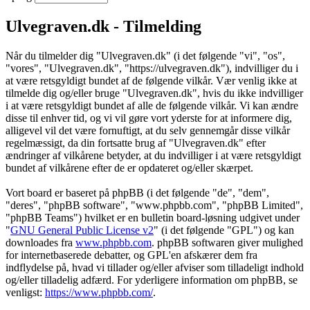
Ulvegraven.dk - Tilmelding
Når du tilmelder dig "Ulvegraven.dk" (i det følgende "vi", "os",
"vores", "Ulvegraven.dk", "https://ulvegraven.dk"), indvilliger du i
at være retsgyldigt bundet af de følgende vilkår. Vær venlig ikke at
tilmelde dig og/eller bruge "Ulvegraven.dk", hvis du ikke indvilliger
i at være retsgyldigt bundet af alle de følgende vilkår. Vi kan ændre
disse til enhver tid, og vi vil gøre vort yderste for at informere dig,
alligevel vil det være fornuftigt, at du selv gennemgår disse vilkår
regelmæssigt, da din fortsatte brug af "Ulvegraven.dk" efter
ændringer af vilkårene betyder, at du indvilliger i at være retsgyldigt
bundet af vilkårene efter de er opdateret og/eller skærpet.
Vort board er baseret på phpBB (i det følgende "de", "dem",
"deres", "phpBB software", "www.phpbb.com", "phpBB Limited",
"phpBB Teams") hvilket er en bulletin board-løsning udgivet under
"
GNU General Public License v2
" (i det følgende "GPL") og kan
downloades fra
www.phpbb.com
. phpBB softwaren giver mulighed
for internetbaserede debatter, og GPL'en afskærer dem fra
indflydelse på, hvad vi tillader og/eller afviser som tilladeligt indhold
og/eller tilladelig adfærd. For yderligere information om phpBB, se
venligst:
https://www.phpbb.com/
.