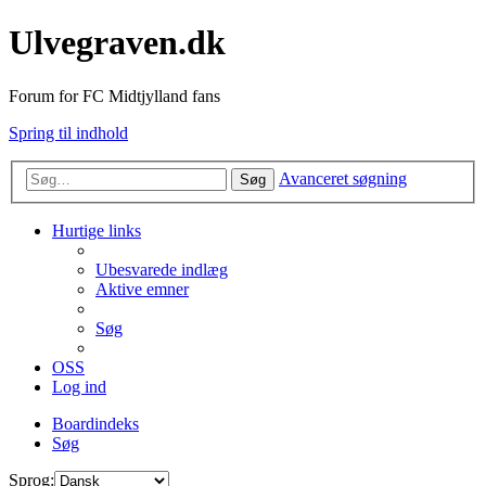
Ulvegraven.dk
Forum for FC Midtjylland fans
Spring til indhold
Avanceret søgning
Søg
Hurtige links
Ubesvarede indlæg
Aktive emner
Søg
OSS
Log ind
Boardindeks
Søg
Sprog: