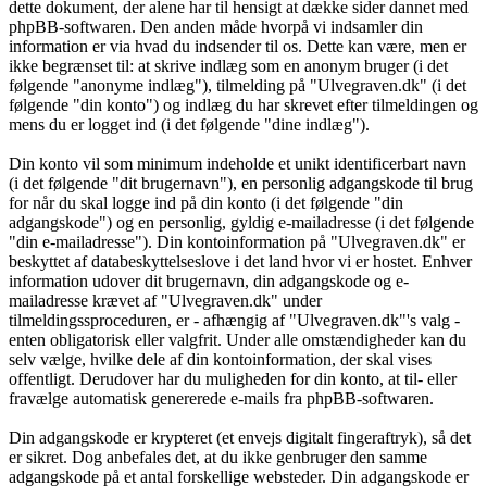
dette dokument, der alene har til hensigt at dække sider dannet med
phpBB-softwaren. Den anden måde hvorpå vi indsamler din
information er via hvad du indsender til os. Dette kan være, men er
ikke begrænset til: at skrive indlæg som en anonym bruger (i det
følgende "anonyme indlæg"), tilmelding på "Ulvegraven.dk" (i det
følgende "din konto") og indlæg du har skrevet efter tilmeldingen og
mens du er logget ind (i det følgende "dine indlæg").
Din konto vil som minimum indeholde et unikt identificerbart navn
(i det følgende "dit brugernavn"), en personlig adgangskode til brug
for når du skal logge ind på din konto (i det følgende "din
adgangskode") og en personlig, gyldig e-mailadresse (i det følgende
"din e-mailadresse"). Din kontoinformation på "Ulvegraven.dk" er
beskyttet af databeskyttelseslove i det land hvor vi er hostet. Enhver
information udover dit brugernavn, din adgangskode og e-
mailadresse krævet af "Ulvegraven.dk" under
tilmeldingssproceduren, er - afhængig af "Ulvegraven.dk"'s valg -
enten obligatorisk eller valgfrit. Under alle omstændigheder kan du
selv vælge, hvilke dele af din kontoinformation, der skal vises
offentligt. Derudover har du muligheden for din konto, at til- eller
fravælge automatisk genererede e-mails fra phpBB-softwaren.
Din adgangskode er krypteret (et envejs digitalt fingeraftryk), så det
er sikret. Dog anbefales det, at du ikke genbruger den samme
adgangskode på et antal forskellige websteder. Din adgangskode er