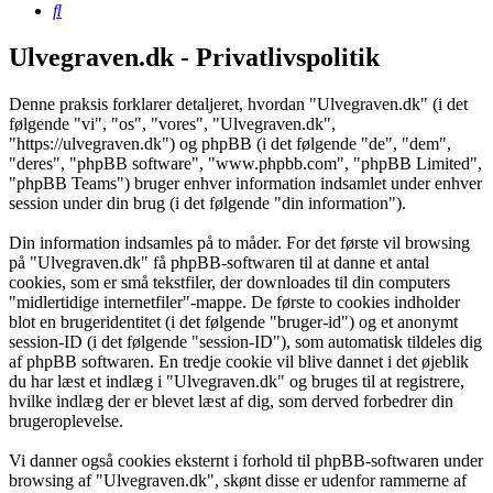
Søg
Ulvegraven.dk - Privatlivspolitik
Denne praksis forklarer detaljeret, hvordan "Ulvegraven.dk" (i det
følgende "vi", "os", "vores", "Ulvegraven.dk",
"https://ulvegraven.dk") og phpBB (i det følgende "de", "dem",
"deres", "phpBB software", "www.phpbb.com", "phpBB Limited",
"phpBB Teams") bruger enhver information indsamlet under enhver
session under din brug (i det følgende "din information").
Din information indsamles på to måder. For det første vil browsing
på "Ulvegraven.dk" få phpBB-softwaren til at danne et antal
cookies, som er små tekstfiler, der downloades til din computers
"midlertidige internetfiler"-mappe. De første to cookies indholder
blot en brugeridentitet (i det følgende "bruger-id") og et anonymt
session-ID (i det følgende "session-ID"), som automatisk tildeles dig
af phpBB softwaren. En tredje cookie vil blive dannet i det øjeblik
du har læst et indlæg i "Ulvegraven.dk" og bruges til at registrere,
hvilke indlæg der er blevet læst af dig, som derved forbedrer din
brugeroplevelse.
Vi danner også cookies eksternt i forhold til phpBB-softwaren under
browsing af "Ulvegraven.dk", skønt disse er udenfor rammerne af