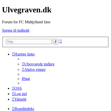
Ulvegraven.dk
Forum for FC Midtjylland fans
Spring til indhold
Avanceret
Søg
søgning
Hurtige links
Ubesvarede indlæg
Aktive emner
Søg
OSS
Log ind
Tilmeld
Boardindeks