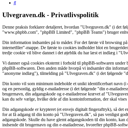
Søg
Ulvegraven.dk - Privatlivspolitik
Denne praksis forklarer detaljeret, hvordan "Ulvegraven.dk" (i det f
"www.phpbb.com", "phpBB Limited", "phpBB Teams") bruger enhver in
Din information indsamles på to måder. For det første vil browsing på
internetfiler"-mappe. De første to cookies indholder blot en brugeride
tredje cookie vil blive dannet i det øjeblik du har læst et indlæg i "Ul
Vi danner også cookies eksternt i forhold til phpBB-softwaren under 
phpBB-softwaren. Den anden måde hvorpå vi indsamler din information 
"anonyme indlæg"), tilmelding på "Ulvegraven.dk" (i det følgende "din
Din konto vil som minimum indeholde et unikt identificerbart navn (i 
og en personlig, gyldig e-mailadresse (i det følgende "din e-mailadres
brugernavn, din adgangskode og e-mailadresse krævet af "Ulvegraven.d
kan du selv vælge, hvilke dele af din kontoinformation, der skal vises
Din adgangskode er krypteret (et envejs digitalt fingeraftryk), så det
for at få adgang til din konto på "Ulvegraven.dk", så pas venligst go
adgangskode. Skulle du have glemt adgangskoden til din konto, kan d
indsende dit brugernavn og din e-mailadresse, hvorefter phpBB-softwar