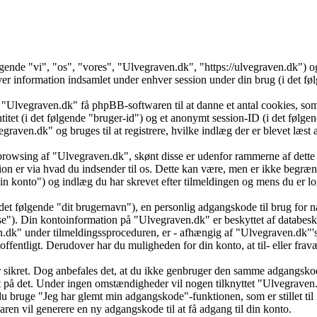
ølgende "vi", "os", "vores", "Ulvegraven.dk", "https://ulvegraven.dk")
formation indsamlet under enhver session under din brug (i det følg
 "Ulvegraven.dk" få phpBB-softwaren til at danne et antal cookies, som 
ntitet (i det følgende "bruger-id") og et anonymt session-ID (i det føl
vegraven.dk" og bruges til at registrere, hvilke indlæg der er blevet læs
browsing af "Ulvegraven.dk", skønt disse er udenfor rammerne af dette 
er via hvad du indsender til os. Dette kan være, men er ikke begrænse
 konto") og indlæg du har skrevet efter tilmeldingen og mens du er log
det følgende "dit brugernavn"), en personlig adgangskode til brug for n
se"). Din kontoinformation på "Ulvegraven.dk" er beskyttet af databesky
k" under tilmeldingssproceduren, er - afhængig af "Ulvegraven.dk"'s v
 offentligt. Derudover har du muligheden for din konto, at til- eller f
 er sikret. Dog anbefales det, at du ikke genbruger den samme adgangsko
dt på det. Under ingen omstændigheder vil nogen tilknyttet "Ulvegraven
u bruge "Jeg har glemt min adgangskode"-funktionen, som er stillet ti
en vil generere en ny adgangskode til at få adgang til din konto.