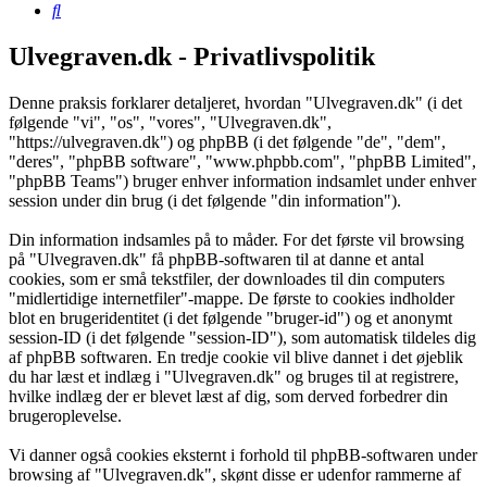
Søg
Ulvegraven.dk - Privatlivspolitik
Denne praksis forklarer detaljeret, hvordan "Ulvegraven.dk" (i det
følgende "vi", "os", "vores", "Ulvegraven.dk",
"https://ulvegraven.dk") og phpBB (i det følgende "de", "dem",
"deres", "phpBB software", "www.phpbb.com", "phpBB Limited",
"phpBB Teams") bruger enhver information indsamlet under enhver
session under din brug (i det følgende "din information").
Din information indsamles på to måder. For det første vil browsing
på "Ulvegraven.dk" få phpBB-softwaren til at danne et antal
cookies, som er små tekstfiler, der downloades til din computers
"midlertidige internetfiler"-mappe. De første to cookies indholder
blot en brugeridentitet (i det følgende "bruger-id") og et anonymt
session-ID (i det følgende "session-ID"), som automatisk tildeles dig
af phpBB softwaren. En tredje cookie vil blive dannet i det øjeblik
du har læst et indlæg i "Ulvegraven.dk" og bruges til at registrere,
hvilke indlæg der er blevet læst af dig, som derved forbedrer din
brugeroplevelse.
Vi danner også cookies eksternt i forhold til phpBB-softwaren under
browsing af "Ulvegraven.dk", skønt disse er udenfor rammerne af