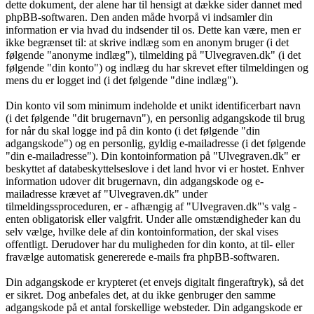
dette dokument, der alene har til hensigt at dække sider dannet med
phpBB-softwaren. Den anden måde hvorpå vi indsamler din
information er via hvad du indsender til os. Dette kan være, men er
ikke begrænset til: at skrive indlæg som en anonym bruger (i det
følgende "anonyme indlæg"), tilmelding på "Ulvegraven.dk" (i det
følgende "din konto") og indlæg du har skrevet efter tilmeldingen og
mens du er logget ind (i det følgende "dine indlæg").
Din konto vil som minimum indeholde et unikt identificerbart navn
(i det følgende "dit brugernavn"), en personlig adgangskode til brug
for når du skal logge ind på din konto (i det følgende "din
adgangskode") og en personlig, gyldig e-mailadresse (i det følgende
"din e-mailadresse"). Din kontoinformation på "Ulvegraven.dk" er
beskyttet af databeskyttelseslove i det land hvor vi er hostet. Enhver
information udover dit brugernavn, din adgangskode og e-
mailadresse krævet af "Ulvegraven.dk" under
tilmeldingssproceduren, er - afhængig af "Ulvegraven.dk"'s valg -
enten obligatorisk eller valgfrit. Under alle omstændigheder kan du
selv vælge, hvilke dele af din kontoinformation, der skal vises
offentligt. Derudover har du muligheden for din konto, at til- eller
fravælge automatisk genererede e-mails fra phpBB-softwaren.
Din adgangskode er krypteret (et envejs digitalt fingeraftryk), så det
er sikret. Dog anbefales det, at du ikke genbruger den samme
adgangskode på et antal forskellige websteder. Din adgangskode er