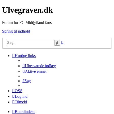
Ulvegraven.dk
Forum for FC Midtjylland fans
Spring til indhold
Avanceret
Søg
søgning
Hurtige links
Ubesvarede indlæg
Aktive emner
Søg
OSS
Log ind
Tilmeld
Boardindeks