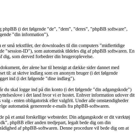
 og phpBB (i det følgende "de", "dem", "deres", "phpBB software",
ende "din information").
er små tekstfiler, der downloades til din computers "midlertidige
gende "session-ID"), som automatisk tildeles dig af phpBB softwaren. En
t af dig, som derved forbedrer din brugeroplevelse.
dokument, der alene har til hensigt at dække sider dannet med
t til: at skrive indlæg som en anonym bruger (i det følgende
get ind (i det følgende "dine indlæg").
år du skal logge ind på din konto (i det følgende "din adgangskode")
ttelseslove i det land hvor vi er hostet. Enhver information udover dit
alg - enten obligatorisk eller valgfrit. Under alle omstændigheder
ravælge automatisk genererede e-mails fra phpBB-softwaren.
de på et antal forskellige websteder. Din adgangskode er dit værktøj
.dk", phpBB eller anden tredjepart, legalt bede dig om din
l rådighed af phpBB-softwaren. Denne procedure vil bede dig om at