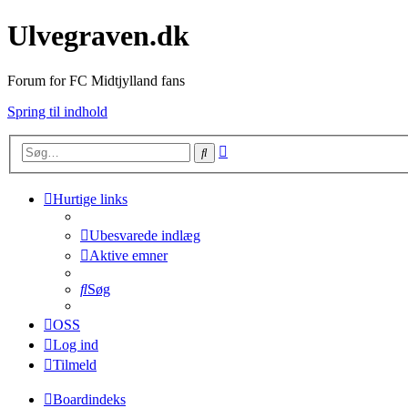
Ulvegraven.dk
Forum for FC Midtjylland fans
Spring til indhold
Avanceret
Søg
søgning
Hurtige links
Ubesvarede indlæg
Aktive emner
Søg
OSS
Log ind
Tilmeld
Boardindeks