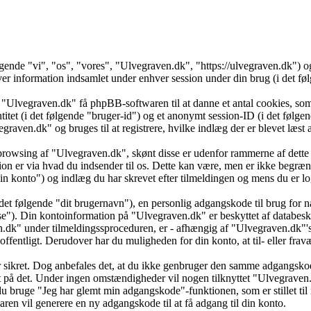
ølgende "vi", "os", "vores", "Ulvegraven.dk", "https://ulvegraven.dk")
formation indsamlet under enhver session under din brug (i det følg
 "Ulvegraven.dk" få phpBB-softwaren til at danne et antal cookies, som 
ntitet (i det følgende "bruger-id") og et anonymt session-ID (i det føl
vegraven.dk" og bruges til at registrere, hvilke indlæg der er blevet læs
browsing af "Ulvegraven.dk", skønt disse er udenfor rammerne af dette 
er via hvad du indsender til os. Dette kan være, men er ikke begrænse
 konto") og indlæg du har skrevet efter tilmeldingen og mens du er log
det følgende "dit brugernavn"), en personlig adgangskode til brug for n
se"). Din kontoinformation på "Ulvegraven.dk" er beskyttet af databesky
k" under tilmeldingssproceduren, er - afhængig af "Ulvegraven.dk"'s v
 offentligt. Derudover har du muligheden for din konto, at til- eller f
 er sikret. Dog anbefales det, at du ikke genbruger den samme adgangsko
dt på det. Under ingen omstændigheder vil nogen tilknyttet "Ulvegraven
u bruge "Jeg har glemt min adgangskode"-funktionen, som er stillet ti
en vil generere en ny adgangskode til at få adgang til din konto.