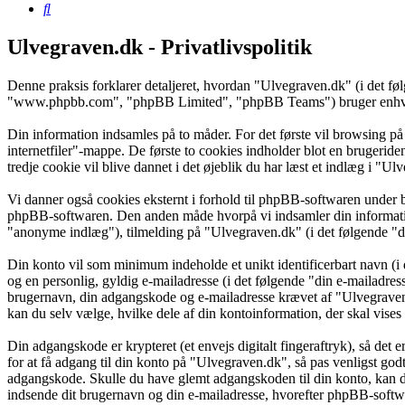
Søg
Ulvegraven.dk - Privatlivspolitik
Denne praksis forklarer detaljeret, hvordan "Ulvegraven.dk" (i det f
"www.phpbb.com", "phpBB Limited", "phpBB Teams") bruger enhver in
Din information indsamles på to måder. For det første vil browsing på
internetfiler"-mappe. De første to cookies indholder blot en brugeride
tredje cookie vil blive dannet i det øjeblik du har læst et indlæg i "Ul
Vi danner også cookies eksternt i forhold til phpBB-softwaren under 
phpBB-softwaren. Den anden måde hvorpå vi indsamler din information 
"anonyme indlæg"), tilmelding på "Ulvegraven.dk" (i det følgende "din
Din konto vil som minimum indeholde et unikt identificerbart navn (i 
og en personlig, gyldig e-mailadresse (i det følgende "din e-mailadres
brugernavn, din adgangskode og e-mailadresse krævet af "Ulvegraven.d
kan du selv vælge, hvilke dele af din kontoinformation, der skal vises
Din adgangskode er krypteret (et envejs digitalt fingeraftryk), så det
for at få adgang til din konto på "Ulvegraven.dk", så pas venligst go
adgangskode. Skulle du have glemt adgangskoden til din konto, kan d
indsende dit brugernavn og din e-mailadresse, hvorefter phpBB-softwar