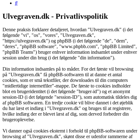
Søg
Ulvegraven.dk - Privatlivspolitik
Denne praksis forklarer detaljeret, hvordan "Ulvegraven.dk" (i det
følgende "vi", "os", "vores", "Ulvegraven.dk",
"https://ulvegraven.dk") og phpBB (i det følgende "de", "dem",
"deres", "phpBB software", "www.phpbb.com", "phpBB Limited",
"phpBB Teams") bruger enhver information indsamlet under enhver
session under din brug (i det følgende "din information").
Din information indsamles på to måder. For det første vil browsing
på "Ulvegraven.dk" få phpBB-softwaren til at danne et antal
cookies, som er små tekstfiler, der downloades til din computers
"midlertidige internetfiler"-mappe. De første to cookies indholder
blot en brugeridentitet (i det følgende "bruger-id") og et anonymt
session-ID (i det følgende "session-ID"), som automatisk tildeles dig
af phpBB softwaren. En tredje cookie vil blive dannet i det øjeblik
du har læst et indlæg i "Ulvegraven.dk" og bruges til at registrere,
hvilke indlæg der er blevet læst af dig, som derved forbedrer din
brugeroplevelse.
Vi danner også cookies eksternt i forhold til phpBB-softwaren under
browsing af "Ulvegraven.dk", skønt disse er udenfor rammerne af