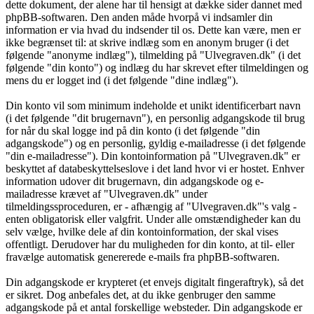
dette dokument, der alene har til hensigt at dække sider dannet med
phpBB-softwaren. Den anden måde hvorpå vi indsamler din
information er via hvad du indsender til os. Dette kan være, men er
ikke begrænset til: at skrive indlæg som en anonym bruger (i det
følgende "anonyme indlæg"), tilmelding på "Ulvegraven.dk" (i det
følgende "din konto") og indlæg du har skrevet efter tilmeldingen og
mens du er logget ind (i det følgende "dine indlæg").
Din konto vil som minimum indeholde et unikt identificerbart navn
(i det følgende "dit brugernavn"), en personlig adgangskode til brug
for når du skal logge ind på din konto (i det følgende "din
adgangskode") og en personlig, gyldig e-mailadresse (i det følgende
"din e-mailadresse"). Din kontoinformation på "Ulvegraven.dk" er
beskyttet af databeskyttelseslove i det land hvor vi er hostet. Enhver
information udover dit brugernavn, din adgangskode og e-
mailadresse krævet af "Ulvegraven.dk" under
tilmeldingssproceduren, er - afhængig af "Ulvegraven.dk"'s valg -
enten obligatorisk eller valgfrit. Under alle omstændigheder kan du
selv vælge, hvilke dele af din kontoinformation, der skal vises
offentligt. Derudover har du muligheden for din konto, at til- eller
fravælge automatisk genererede e-mails fra phpBB-softwaren.
Din adgangskode er krypteret (et envejs digitalt fingeraftryk), så det
er sikret. Dog anbefales det, at du ikke genbruger den samme
adgangskode på et antal forskellige websteder. Din adgangskode er