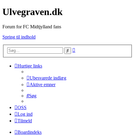
Ulvegraven.dk
Forum for FC Midtjylland fans
Spring til indhold
Avanceret
Søg
søgning
Hurtige links
Ubesvarede indlæg
Aktive emner
Søg
OSS
Log ind
Tilmeld
Boardindeks