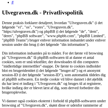
Søg
Ulvegraven.dk - Privatlivspolitik
Denne praksis forklarer detaljeret, hvordan "Ulvegraven.dk" (i det
følgende "vi", "os", "vores", "Ulvegraven.dk",
"https://ulvegraven.dk") og phpBB (i det følgende "de", "dem",
"deres", "phpBB software", "www.phpbb.com", "phpBB Limited",
"phpBB Teams") bruger enhver information indsamlet under enhver
session under din brug (i det følgende "din information").
Din information indsamles på to måder. For det første vil browsing
på "Ulvegraven.dk" få phpBB-softwaren til at danne et antal
cookies, som er små tekstfiler, der downloades til din computers
"midlertidige internetfiler"-mappe. De første to cookies indholder
blot en brugeridentitet (i det følgende "bruger-id") og et anonymt
session-ID (i det følgende "session-ID"), som automatisk tildeles dig
af phpBB softwaren. En tredje cookie vil blive dannet i det øjeblik
du har læst et indlæg i "Ulvegraven.dk" og bruges til at registrere,
hvilke indlæg der er blevet læst af dig, som derved forbedrer din
brugeroplevelse.
Vi danner også cookies eksternt i forhold til phpBB-softwaren under
browsing af "Ulvegraven.dk", skønt disse er udenfor rammerne af