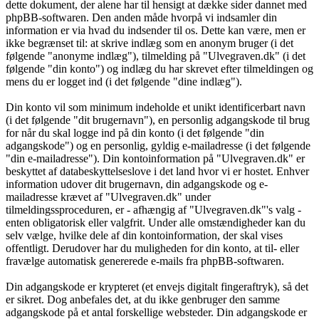
dette dokument, der alene har til hensigt at dække sider dannet med
phpBB-softwaren. Den anden måde hvorpå vi indsamler din
information er via hvad du indsender til os. Dette kan være, men er
ikke begrænset til: at skrive indlæg som en anonym bruger (i det
følgende "anonyme indlæg"), tilmelding på "Ulvegraven.dk" (i det
følgende "din konto") og indlæg du har skrevet efter tilmeldingen og
mens du er logget ind (i det følgende "dine indlæg").
Din konto vil som minimum indeholde et unikt identificerbart navn
(i det følgende "dit brugernavn"), en personlig adgangskode til brug
for når du skal logge ind på din konto (i det følgende "din
adgangskode") og en personlig, gyldig e-mailadresse (i det følgende
"din e-mailadresse"). Din kontoinformation på "Ulvegraven.dk" er
beskyttet af databeskyttelseslove i det land hvor vi er hostet. Enhver
information udover dit brugernavn, din adgangskode og e-
mailadresse krævet af "Ulvegraven.dk" under
tilmeldingssproceduren, er - afhængig af "Ulvegraven.dk"'s valg -
enten obligatorisk eller valgfrit. Under alle omstændigheder kan du
selv vælge, hvilke dele af din kontoinformation, der skal vises
offentligt. Derudover har du muligheden for din konto, at til- eller
fravælge automatisk genererede e-mails fra phpBB-softwaren.
Din adgangskode er krypteret (et envejs digitalt fingeraftryk), så det
er sikret. Dog anbefales det, at du ikke genbruger den samme
adgangskode på et antal forskellige websteder. Din adgangskode er