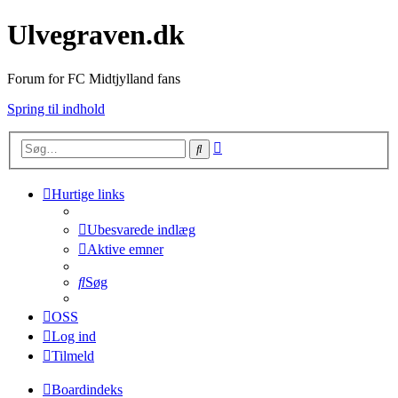
Ulvegraven.dk
Forum for FC Midtjylland fans
Spring til indhold
Avanceret
Søg
søgning
Hurtige links
Ubesvarede indlæg
Aktive emner
Søg
OSS
Log ind
Tilmeld
Boardindeks