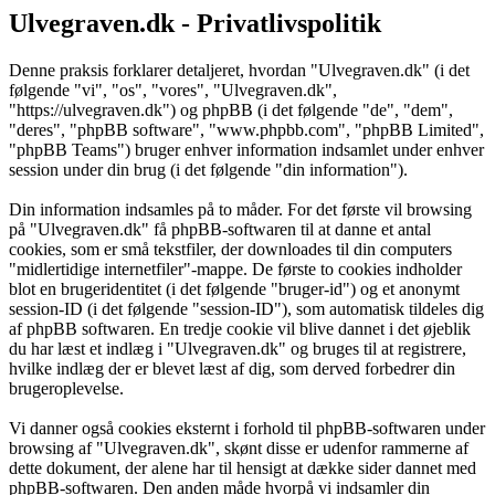
Ulvegraven.dk - Privatlivspolitik
Denne praksis forklarer detaljeret, hvordan "Ulvegraven.dk" (i det
følgende "vi", "os", "vores", "Ulvegraven.dk",
"https://ulvegraven.dk") og phpBB (i det følgende "de", "dem",
"deres", "phpBB software", "www.phpbb.com", "phpBB Limited",
"phpBB Teams") bruger enhver information indsamlet under enhver
session under din brug (i det følgende "din information").
Din information indsamles på to måder. For det første vil browsing
på "Ulvegraven.dk" få phpBB-softwaren til at danne et antal
cookies, som er små tekstfiler, der downloades til din computers
"midlertidige internetfiler"-mappe. De første to cookies indholder
blot en brugeridentitet (i det følgende "bruger-id") og et anonymt
session-ID (i det følgende "session-ID"), som automatisk tildeles dig
af phpBB softwaren. En tredje cookie vil blive dannet i det øjeblik
du har læst et indlæg i "Ulvegraven.dk" og bruges til at registrere,
hvilke indlæg der er blevet læst af dig, som derved forbedrer din
brugeroplevelse.
Vi danner også cookies eksternt i forhold til phpBB-softwaren under
browsing af "Ulvegraven.dk", skønt disse er udenfor rammerne af
dette dokument, der alene har til hensigt at dække sider dannet med
phpBB-softwaren. Den anden måde hvorpå vi indsamler din