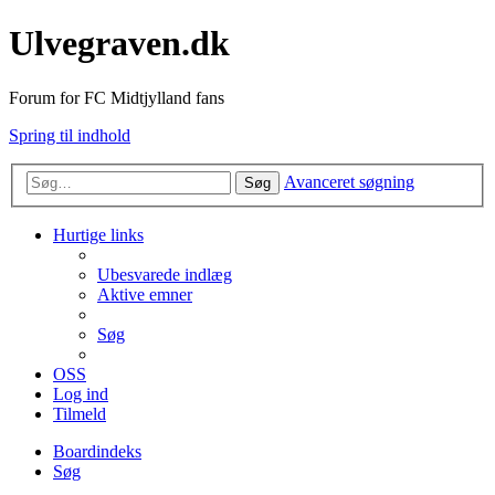
Ulvegraven.dk
Forum for FC Midtjylland fans
Spring til indhold
Avanceret søgning
Søg
Hurtige links
Ubesvarede indlæg
Aktive emner
Søg
OSS
Log ind
Tilmeld
Boardindeks
Søg