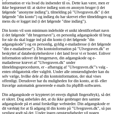
information er via hvad du indsender til os. Dette kan være, men er
ikke begrænset til: at skrive indlæg som en anonym bruger (i det
følgende "anonyme indlæg"), tilmelding på "Ulvegraven.dk" (i det
følgende "din konto") og indlæg du har skrevet efter tilmeldingen og
mens du er logget ind (i det følgende "dine indlæg").
Din konto vil som minimum indeholde et unikt identificerbart navn
(i det følgende "dit brugernavn"), en personlig adgangskode til brug
for når du skal logge ind på din konto (i det følgende "din
adgangskode") og en personlig, gyldig e-mailadresse (i det følgende
"din e-mailadresse"). Din kontoinformation på "Ulvegraven.dk" er
beskyttet af databeskyttelseslove i det land hvor vi er hostet. Enhver
information udover dit brugernavn, din adgangskode og e-
mailadresse krævet af "Ulvegraven.dk" under
tilmeldingssproceduren, er - afhængig af "Ulvegraven.dk"'s valg -
enten obligatorisk eller valgfrit. Under alle omstændigheder kan du
selv vælge, hvilke dele af din kontoinformation, der skal vises
offentligt. Derudover har du muligheden for din konto, at til- eller
fravælge automatisk genererede e-mails fra phpBB-softwaren.
Din adgangskode er krypteret (et envejs digitalt fingeraftryk), så det
er sikret. Dog anbefales det, at du ikke genbruger den samme
adgangskode på et antal forskellige websteder. Din adgangskode er
dit værktøj for at få adgang til din konto på "Ulvegraven.dk", så pas
venligst godt på det. Under ingen omstændigheder vil nogen