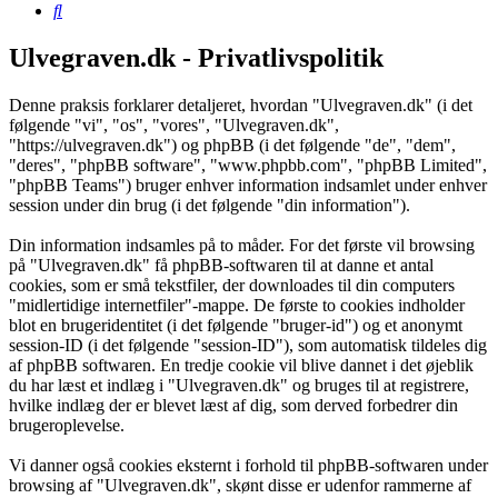
Søg
Ulvegraven.dk - Privatlivspolitik
Denne praksis forklarer detaljeret, hvordan "Ulvegraven.dk" (i det
følgende "vi", "os", "vores", "Ulvegraven.dk",
"https://ulvegraven.dk") og phpBB (i det følgende "de", "dem",
"deres", "phpBB software", "www.phpbb.com", "phpBB Limited",
"phpBB Teams") bruger enhver information indsamlet under enhver
session under din brug (i det følgende "din information").
Din information indsamles på to måder. For det første vil browsing
på "Ulvegraven.dk" få phpBB-softwaren til at danne et antal
cookies, som er små tekstfiler, der downloades til din computers
"midlertidige internetfiler"-mappe. De første to cookies indholder
blot en brugeridentitet (i det følgende "bruger-id") og et anonymt
session-ID (i det følgende "session-ID"), som automatisk tildeles dig
af phpBB softwaren. En tredje cookie vil blive dannet i det øjeblik
du har læst et indlæg i "Ulvegraven.dk" og bruges til at registrere,
hvilke indlæg der er blevet læst af dig, som derved forbedrer din
brugeroplevelse.
Vi danner også cookies eksternt i forhold til phpBB-softwaren under
browsing af "Ulvegraven.dk", skønt disse er udenfor rammerne af