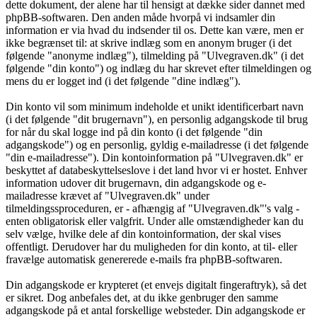
dette dokument, der alene har til hensigt at dække sider dannet med
phpBB-softwaren. Den anden måde hvorpå vi indsamler din
information er via hvad du indsender til os. Dette kan være, men er
ikke begrænset til: at skrive indlæg som en anonym bruger (i det
følgende "anonyme indlæg"), tilmelding på "Ulvegraven.dk" (i det
følgende "din konto") og indlæg du har skrevet efter tilmeldingen og
mens du er logget ind (i det følgende "dine indlæg").
Din konto vil som minimum indeholde et unikt identificerbart navn
(i det følgende "dit brugernavn"), en personlig adgangskode til brug
for når du skal logge ind på din konto (i det følgende "din
adgangskode") og en personlig, gyldig e-mailadresse (i det følgende
"din e-mailadresse"). Din kontoinformation på "Ulvegraven.dk" er
beskyttet af databeskyttelseslove i det land hvor vi er hostet. Enhver
information udover dit brugernavn, din adgangskode og e-
mailadresse krævet af "Ulvegraven.dk" under
tilmeldingssproceduren, er - afhængig af "Ulvegraven.dk"'s valg -
enten obligatorisk eller valgfrit. Under alle omstændigheder kan du
selv vælge, hvilke dele af din kontoinformation, der skal vises
offentligt. Derudover har du muligheden for din konto, at til- eller
fravælge automatisk genererede e-mails fra phpBB-softwaren.
Din adgangskode er krypteret (et envejs digitalt fingeraftryk), så det
er sikret. Dog anbefales det, at du ikke genbruger den samme
adgangskode på et antal forskellige websteder. Din adgangskode er