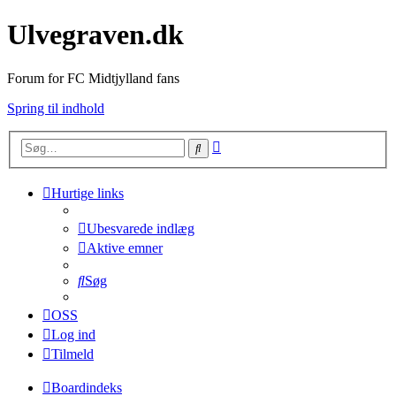
Ulvegraven.dk
Forum for FC Midtjylland fans
Spring til indhold
Avanceret
Søg
søgning
Hurtige links
Ubesvarede indlæg
Aktive emner
Søg
OSS
Log ind
Tilmeld
Boardindeks