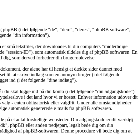
 og phpBB (i det følgende "de", "dem", "deres", "phpBB software",
ende "din information").
er små tekstfiler, der downloades til din computers "midlertidige
gende "session-ID"), som automatisk tildeles dig af phpBB softwaren. En
t af dig, som derved forbedrer din brugeroplevelse.
dokument, der alene har til hensigt at dække sider dannet med
t til: at skrive indlæg som en anonym bruger (i det følgende
get ind (i det følgende "dine indlæg").
år du skal logge ind på din konto (i det følgende "din adgangskode")
ttelseslove i det land hvor vi er hostet. Enhver information udover dit
alg - enten obligatorisk eller valgfrit. Under alle omstændigheder
ravælge automatisk genererede e-mails fra phpBB-softwaren.
de på et antal forskellige websteder. Din adgangskode er dit værktøj
.dk", phpBB eller anden tredjepart, legalt bede dig om din
l rådighed af phpBB-softwaren. Denne procedure vil bede dig om at