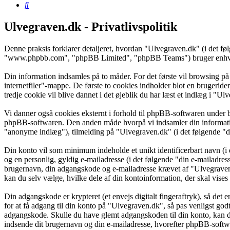
Søg
Ulvegraven.dk - Privatlivspolitik
Denne praksis forklarer detaljeret, hvordan "Ulvegraven.dk" (i det f
"www.phpbb.com", "phpBB Limited", "phpBB Teams") bruger enhver in
Din information indsamles på to måder. For det første vil browsing på
internetfiler"-mappe. De første to cookies indholder blot en brugeride
tredje cookie vil blive dannet i det øjeblik du har læst et indlæg i "Ul
Vi danner også cookies eksternt i forhold til phpBB-softwaren under 
phpBB-softwaren. Den anden måde hvorpå vi indsamler din information 
"anonyme indlæg"), tilmelding på "Ulvegraven.dk" (i det følgende "din
Din konto vil som minimum indeholde et unikt identificerbart navn (i 
og en personlig, gyldig e-mailadresse (i det følgende "din e-mailadres
brugernavn, din adgangskode og e-mailadresse krævet af "Ulvegraven.d
kan du selv vælge, hvilke dele af din kontoinformation, der skal vises
Din adgangskode er krypteret (et envejs digitalt fingeraftryk), så det
for at få adgang til din konto på "Ulvegraven.dk", så pas venligst go
adgangskode. Skulle du have glemt adgangskoden til din konto, kan d
indsende dit brugernavn og din e-mailadresse, hvorefter phpBB-softwar