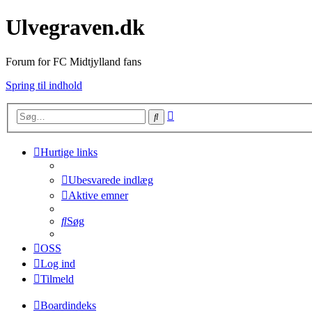
Ulvegraven.dk
Forum for FC Midtjylland fans
Spring til indhold
Avanceret
Søg
søgning
Hurtige links
Ubesvarede indlæg
Aktive emner
Søg
OSS
Log ind
Tilmeld
Boardindeks