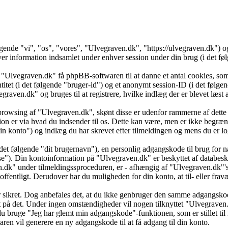
ølgende "vi", "os", "vores", "Ulvegraven.dk", "https://ulvegraven.dk")
formation indsamlet under enhver session under din brug (i det følg
 "Ulvegraven.dk" få phpBB-softwaren til at danne et antal cookies, som 
ntitet (i det følgende "bruger-id") og et anonymt session-ID (i det føl
vegraven.dk" og bruges til at registrere, hvilke indlæg der er blevet læs
browsing af "Ulvegraven.dk", skønt disse er udenfor rammerne af dette 
er via hvad du indsender til os. Dette kan være, men er ikke begrænse
 konto") og indlæg du har skrevet efter tilmeldingen og mens du er log
det følgende "dit brugernavn"), en personlig adgangskode til brug for n
se"). Din kontoinformation på "Ulvegraven.dk" er beskyttet af databesky
k" under tilmeldingssproceduren, er - afhængig af "Ulvegraven.dk"'s v
 offentligt. Derudover har du muligheden for din konto, at til- eller f
 er sikret. Dog anbefales det, at du ikke genbruger den samme adgangsko
dt på det. Under ingen omstændigheder vil nogen tilknyttet "Ulvegraven
u bruge "Jeg har glemt min adgangskode"-funktionen, som er stillet ti
en vil generere en ny adgangskode til at få adgang til din konto.