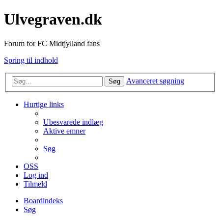
Ulvegraven.dk
Forum for FC Midtjylland fans
Spring til indhold
Avanceret søgning
Søg
Hurtige links
Ubesvarede indlæg
Aktive emner
Søg
OSS
Log ind
Tilmeld
Boardindeks
Søg