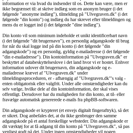
information er via hvad du indsender til os. Dette kan være, men er
ikke begrænset til: at skrive indlæg som en anonym bruger (i det
følgende "anonyme indlæg"), tilmelding på "Ulvegraven.dk" (i det
følgende "din konto") og indlæg du har skrevet efter tilmeldingen og
mens du er logget ind (i det følgende "dine indlæg").
Din konto vil som minimum indeholde et unikt identificerbart navn
(i det følgende "dit brugernavn"), en personlig adgangskode til brug
for når du skal logge ind på din konto (i det følgende "din
adgangskode") og en personlig, gyldig e-mailadresse (i det følgende
"din e-mailadresse"). Din kontoinformation på "Ulvegraven.dk" er
beskyttet af databeskyttelseslove i det land hvor vi er hostet. Enhver
information udover dit brugernavn, din adgangskode og e-
mailadresse krævet af "Ulvegraven.dk" under
tilmeldingssproceduren, er - afhængig af "Ulvegraven.dk"'s valg -
enten obligatorisk eller valgfrit. Under alle omstændigheder kan du
selv vælge, hvilke dele af din kontoinformation, der skal vises
offentligt. Derudover har du muligheden for din konto, at til- eller
fravælge automatisk genererede e-mails fra phpBB-softwaren.
Din adgangskode er krypteret (et envejs digitalt fingeraftryk), så det
er sikret. Dog anbefales det, at du ikke genbruger den samme
adgangskode på et antal forskellige websteder. Din adgangskode er
dit værktøj for at få adgang til din konto på "Ulvegraven.dk", så pas
venligst godt på det. Under ingen omstændigheder vil nogen