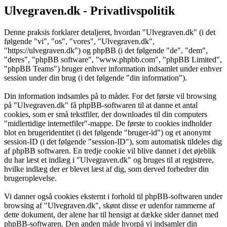
Ulvegraven.dk - Privatlivspolitik
Denne praksis forklarer detaljeret, hvordan "Ulvegraven.dk" (i det
følgende "vi", "os", "vores", "Ulvegraven.dk",
"https://ulvegraven.dk") og phpBB (i det følgende "de", "dem",
"deres", "phpBB software", "www.phpbb.com", "phpBB Limited",
"phpBB Teams") bruger enhver information indsamlet under enhver
session under din brug (i det følgende "din information").
Din information indsamles på to måder. For det første vil browsing
på "Ulvegraven.dk" få phpBB-softwaren til at danne et antal
cookies, som er små tekstfiler, der downloades til din computers
"midlertidige internetfiler"-mappe. De første to cookies indholder
blot en brugeridentitet (i det følgende "bruger-id") og et anonymt
session-ID (i det følgende "session-ID"), som automatisk tildeles dig
af phpBB softwaren. En tredje cookie vil blive dannet i det øjeblik
du har læst et indlæg i "Ulvegraven.dk" og bruges til at registrere,
hvilke indlæg der er blevet læst af dig, som derved forbedrer din
brugeroplevelse.
Vi danner også cookies eksternt i forhold til phpBB-softwaren under
browsing af "Ulvegraven.dk", skønt disse er udenfor rammerne af
dette dokument, der alene har til hensigt at dække sider dannet med
phpBB-softwaren. Den anden måde hvorpå vi indsamler din