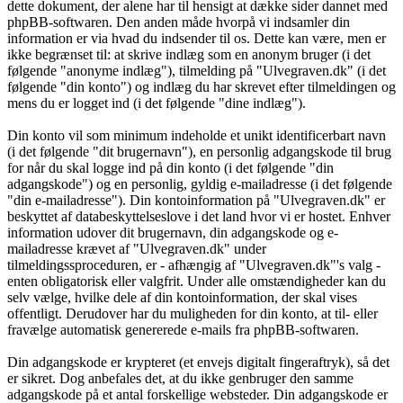
dette dokument, der alene har til hensigt at dække sider dannet med
phpBB-softwaren. Den anden måde hvorpå vi indsamler din
information er via hvad du indsender til os. Dette kan være, men er
ikke begrænset til: at skrive indlæg som en anonym bruger (i det
følgende "anonyme indlæg"), tilmelding på "Ulvegraven.dk" (i det
følgende "din konto") og indlæg du har skrevet efter tilmeldingen og
mens du er logget ind (i det følgende "dine indlæg").
Din konto vil som minimum indeholde et unikt identificerbart navn
(i det følgende "dit brugernavn"), en personlig adgangskode til brug
for når du skal logge ind på din konto (i det følgende "din
adgangskode") og en personlig, gyldig e-mailadresse (i det følgende
"din e-mailadresse"). Din kontoinformation på "Ulvegraven.dk" er
beskyttet af databeskyttelseslove i det land hvor vi er hostet. Enhver
information udover dit brugernavn, din adgangskode og e-
mailadresse krævet af "Ulvegraven.dk" under
tilmeldingssproceduren, er - afhængig af "Ulvegraven.dk"'s valg -
enten obligatorisk eller valgfrit. Under alle omstændigheder kan du
selv vælge, hvilke dele af din kontoinformation, der skal vises
offentligt. Derudover har du muligheden for din konto, at til- eller
fravælge automatisk genererede e-mails fra phpBB-softwaren.
Din adgangskode er krypteret (et envejs digitalt fingeraftryk), så det
er sikret. Dog anbefales det, at du ikke genbruger den samme
adgangskode på et antal forskellige websteder. Din adgangskode er