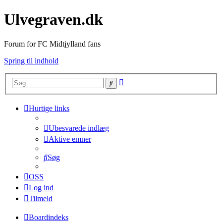
Ulvegraven.dk
Forum for FC Midtjylland fans
Spring til indhold
Avanceret
Søg
søgning
Hurtige links
Ubesvarede indlæg
Aktive emner
Søg
OSS
Log ind
Tilmeld
Boardindeks