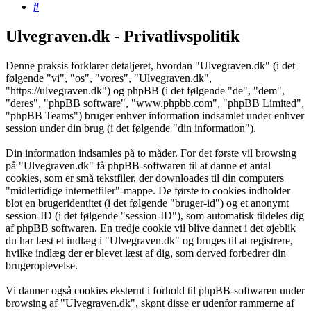
Søg
Ulvegraven.dk - Privatlivspolitik
Denne praksis forklarer detaljeret, hvordan "Ulvegraven.dk" (i det
følgende "vi", "os", "vores", "Ulvegraven.dk",
"https://ulvegraven.dk") og phpBB (i det følgende "de", "dem",
"deres", "phpBB software", "www.phpbb.com", "phpBB Limited",
"phpBB Teams") bruger enhver information indsamlet under enhver
session under din brug (i det følgende "din information").
Din information indsamles på to måder. For det første vil browsing
på "Ulvegraven.dk" få phpBB-softwaren til at danne et antal
cookies, som er små tekstfiler, der downloades til din computers
"midlertidige internetfiler"-mappe. De første to cookies indholder
blot en brugeridentitet (i det følgende "bruger-id") og et anonymt
session-ID (i det følgende "session-ID"), som automatisk tildeles dig
af phpBB softwaren. En tredje cookie vil blive dannet i det øjeblik
du har læst et indlæg i "Ulvegraven.dk" og bruges til at registrere,
hvilke indlæg der er blevet læst af dig, som derved forbedrer din
brugeroplevelse.
Vi danner også cookies eksternt i forhold til phpBB-softwaren under
browsing af "Ulvegraven.dk", skønt disse er udenfor rammerne af