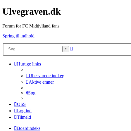
Ulvegraven.dk
Forum for FC Midtjylland fans
Spring til indhold
Avanceret
Søg
søgning
Hurtige links
Ubesvarede indlæg
Aktive emner
Søg
OSS
Log ind
Tilmeld
Boardindeks