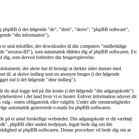
 og phpBB (i det følgende "de", "dem", "deres", "phpBB software",
ende "din information").
er små tekstfiler, der downloades til din computers "midlertidige
gende "session-ID"), som automatisk tildeles dig af phpBB softwaren. En
t af dig, som derved forbedrer din brugeroplevelse.
dokument, der alene har til hensigt at dække sider dannet med
t til: at skrive indlæg som en anonym bruger (i det følgende
get ind (i det følgende "dine indlæg").
år du skal logge ind på din konto (i det følgende "din adgangskode")
ttelseslove i det land hvor vi er hostet. Enhver information udover dit
alg - enten obligatorisk eller valgfrit. Under alle omstændigheder
ravælge automatisk genererede e-mails fra phpBB-softwaren.
de på et antal forskellige websteder. Din adgangskode er dit værktøj
.dk", phpBB eller anden tredjepart, legalt bede dig om din
l rådighed af phpBB-softwaren. Denne procedure vil bede dig om at