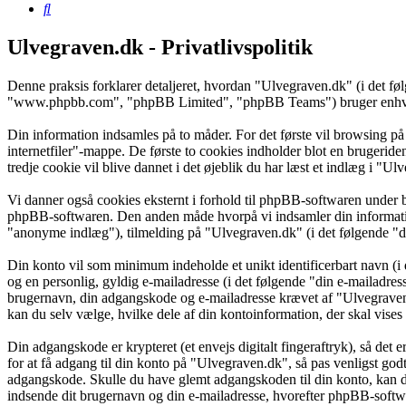
Søg
Ulvegraven.dk - Privatlivspolitik
Denne praksis forklarer detaljeret, hvordan "Ulvegraven.dk" (i det f
"www.phpbb.com", "phpBB Limited", "phpBB Teams") bruger enhver in
Din information indsamles på to måder. For det første vil browsing på
internetfiler"-mappe. De første to cookies indholder blot en brugeride
tredje cookie vil blive dannet i det øjeblik du har læst et indlæg i "Ul
Vi danner også cookies eksternt i forhold til phpBB-softwaren under 
phpBB-softwaren. Den anden måde hvorpå vi indsamler din information 
"anonyme indlæg"), tilmelding på "Ulvegraven.dk" (i det følgende "din
Din konto vil som minimum indeholde et unikt identificerbart navn (i 
og en personlig, gyldig e-mailadresse (i det følgende "din e-mailadres
brugernavn, din adgangskode og e-mailadresse krævet af "Ulvegraven.d
kan du selv vælge, hvilke dele af din kontoinformation, der skal vises
Din adgangskode er krypteret (et envejs digitalt fingeraftryk), så det
for at få adgang til din konto på "Ulvegraven.dk", så pas venligst go
adgangskode. Skulle du have glemt adgangskoden til din konto, kan d
indsende dit brugernavn og din e-mailadresse, hvorefter phpBB-softwar