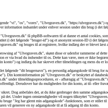
ølgende "vi", "os", "vores", "Ulvegraven.dk", "https://ulvegraven.dk")
formation indsamlet under enhver session under din brug (i det følg
 "Ulvegraven.dk" få phpBB-softwaren til at danne et antal cookies, som 
ntitet (i det følgende "bruger-id") og et anonymt session-ID (i det føl
vegraven.dk" og bruges til at registrere, hvilke indlæg der er blevet læs
browsing af "Ulvegraven.dk", skønt disse er udenfor rammerne af dette 
er via hvad du indsender til os. Dette kan være, men er ikke begrænse
 konto") og indlæg du har skrevet efter tilmeldingen og mens du er log
det følgende "dit brugernavn"), en personlig adgangskode til brug for n
se"). Din kontoinformation på "Ulvegraven.dk" er beskyttet af databesky
k" under tilmeldingssproceduren, er - afhængig af "Ulvegraven.dk"'s v
 offentligt. Derudover har du muligheden for din konto, at til- eller f
 er sikret. Dog anbefales det, at du ikke genbruger den samme adgangsko
dt på det. Under ingen omstændigheder vil nogen tilknyttet "Ulvegraven
u bruge "Jeg har glemt min adgangskode"-funktionen, som er stillet ti
en vil generere en ny adgangskode til at få adgang til din konto.