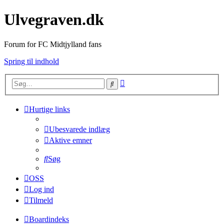
Ulvegraven.dk
Forum for FC Midtjylland fans
Spring til indhold
Avanceret
Søg
søgning
Hurtige links
Ubesvarede indlæg
Aktive emner
Søg
OSS
Log ind
Tilmeld
Boardindeks