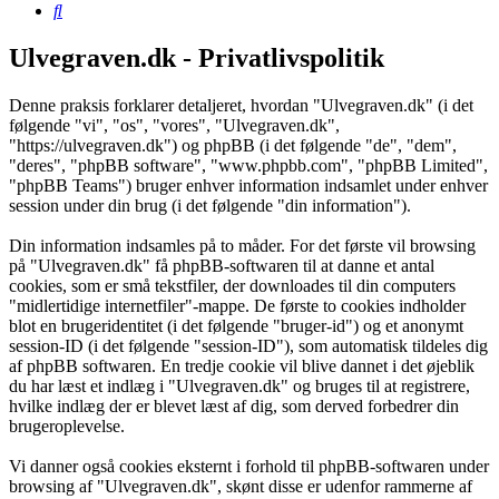
Søg
Ulvegraven.dk - Privatlivspolitik
Denne praksis forklarer detaljeret, hvordan "Ulvegraven.dk" (i det
følgende "vi", "os", "vores", "Ulvegraven.dk",
"https://ulvegraven.dk") og phpBB (i det følgende "de", "dem",
"deres", "phpBB software", "www.phpbb.com", "phpBB Limited",
"phpBB Teams") bruger enhver information indsamlet under enhver
session under din brug (i det følgende "din information").
Din information indsamles på to måder. For det første vil browsing
på "Ulvegraven.dk" få phpBB-softwaren til at danne et antal
cookies, som er små tekstfiler, der downloades til din computers
"midlertidige internetfiler"-mappe. De første to cookies indholder
blot en brugeridentitet (i det følgende "bruger-id") og et anonymt
session-ID (i det følgende "session-ID"), som automatisk tildeles dig
af phpBB softwaren. En tredje cookie vil blive dannet i det øjeblik
du har læst et indlæg i "Ulvegraven.dk" og bruges til at registrere,
hvilke indlæg der er blevet læst af dig, som derved forbedrer din
brugeroplevelse.
Vi danner også cookies eksternt i forhold til phpBB-softwaren under
browsing af "Ulvegraven.dk", skønt disse er udenfor rammerne af