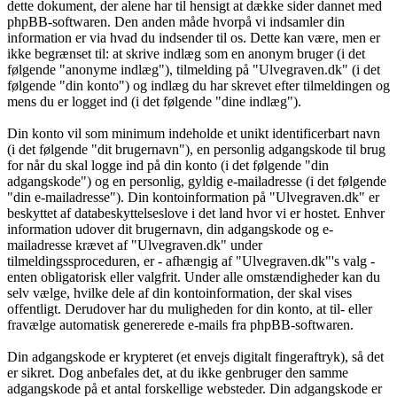
dette dokument, der alene har til hensigt at dække sider dannet med
phpBB-softwaren. Den anden måde hvorpå vi indsamler din
information er via hvad du indsender til os. Dette kan være, men er
ikke begrænset til: at skrive indlæg som en anonym bruger (i det
følgende "anonyme indlæg"), tilmelding på "Ulvegraven.dk" (i det
følgende "din konto") og indlæg du har skrevet efter tilmeldingen og
mens du er logget ind (i det følgende "dine indlæg").
Din konto vil som minimum indeholde et unikt identificerbart navn
(i det følgende "dit brugernavn"), en personlig adgangskode til brug
for når du skal logge ind på din konto (i det følgende "din
adgangskode") og en personlig, gyldig e-mailadresse (i det følgende
"din e-mailadresse"). Din kontoinformation på "Ulvegraven.dk" er
beskyttet af databeskyttelseslove i det land hvor vi er hostet. Enhver
information udover dit brugernavn, din adgangskode og e-
mailadresse krævet af "Ulvegraven.dk" under
tilmeldingssproceduren, er - afhængig af "Ulvegraven.dk"'s valg -
enten obligatorisk eller valgfrit. Under alle omstændigheder kan du
selv vælge, hvilke dele af din kontoinformation, der skal vises
offentligt. Derudover har du muligheden for din konto, at til- eller
fravælge automatisk genererede e-mails fra phpBB-softwaren.
Din adgangskode er krypteret (et envejs digitalt fingeraftryk), så det
er sikret. Dog anbefales det, at du ikke genbruger den samme
adgangskode på et antal forskellige websteder. Din adgangskode er