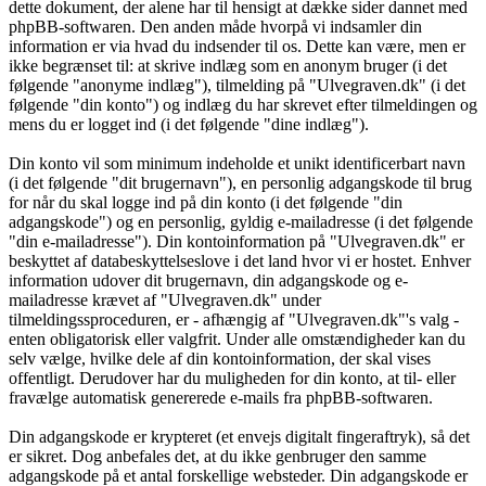
dette dokument, der alene har til hensigt at dække sider dannet med
phpBB-softwaren. Den anden måde hvorpå vi indsamler din
information er via hvad du indsender til os. Dette kan være, men er
ikke begrænset til: at skrive indlæg som en anonym bruger (i det
følgende "anonyme indlæg"), tilmelding på "Ulvegraven.dk" (i det
følgende "din konto") og indlæg du har skrevet efter tilmeldingen og
mens du er logget ind (i det følgende "dine indlæg").
Din konto vil som minimum indeholde et unikt identificerbart navn
(i det følgende "dit brugernavn"), en personlig adgangskode til brug
for når du skal logge ind på din konto (i det følgende "din
adgangskode") og en personlig, gyldig e-mailadresse (i det følgende
"din e-mailadresse"). Din kontoinformation på "Ulvegraven.dk" er
beskyttet af databeskyttelseslove i det land hvor vi er hostet. Enhver
information udover dit brugernavn, din adgangskode og e-
mailadresse krævet af "Ulvegraven.dk" under
tilmeldingssproceduren, er - afhængig af "Ulvegraven.dk"'s valg -
enten obligatorisk eller valgfrit. Under alle omstændigheder kan du
selv vælge, hvilke dele af din kontoinformation, der skal vises
offentligt. Derudover har du muligheden for din konto, at til- eller
fravælge automatisk genererede e-mails fra phpBB-softwaren.
Din adgangskode er krypteret (et envejs digitalt fingeraftryk), så det
er sikret. Dog anbefales det, at du ikke genbruger den samme
adgangskode på et antal forskellige websteder. Din adgangskode er