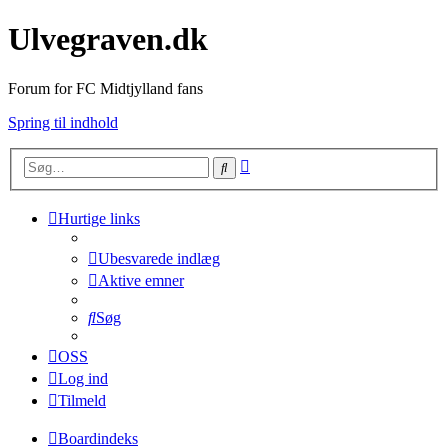
Ulvegraven.dk
Forum for FC Midtjylland fans
Spring til indhold
Avanceret
Søg
søgning
Hurtige links
Ubesvarede indlæg
Aktive emner
Søg
OSS
Log ind
Tilmeld
Boardindeks