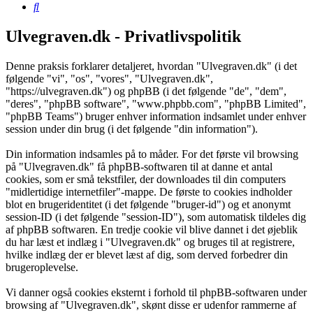
Søg
Ulvegraven.dk - Privatlivspolitik
Denne praksis forklarer detaljeret, hvordan "Ulvegraven.dk" (i det
følgende "vi", "os", "vores", "Ulvegraven.dk",
"https://ulvegraven.dk") og phpBB (i det følgende "de", "dem",
"deres", "phpBB software", "www.phpbb.com", "phpBB Limited",
"phpBB Teams") bruger enhver information indsamlet under enhver
session under din brug (i det følgende "din information").
Din information indsamles på to måder. For det første vil browsing
på "Ulvegraven.dk" få phpBB-softwaren til at danne et antal
cookies, som er små tekstfiler, der downloades til din computers
"midlertidige internetfiler"-mappe. De første to cookies indholder
blot en brugeridentitet (i det følgende "bruger-id") og et anonymt
session-ID (i det følgende "session-ID"), som automatisk tildeles dig
af phpBB softwaren. En tredje cookie vil blive dannet i det øjeblik
du har læst et indlæg i "Ulvegraven.dk" og bruges til at registrere,
hvilke indlæg der er blevet læst af dig, som derved forbedrer din
brugeroplevelse.
Vi danner også cookies eksternt i forhold til phpBB-softwaren under
browsing af "Ulvegraven.dk", skønt disse er udenfor rammerne af