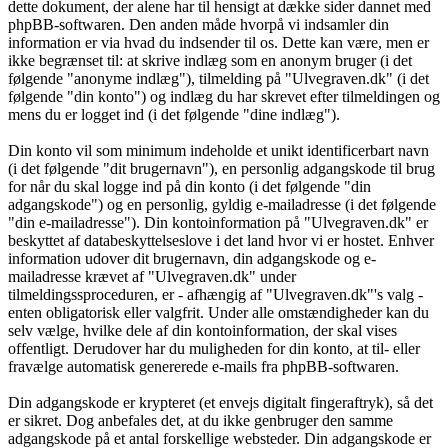
dette dokument, der alene har til hensigt at dække sider dannet med
phpBB-softwaren. Den anden måde hvorpå vi indsamler din
information er via hvad du indsender til os. Dette kan være, men er
ikke begrænset til: at skrive indlæg som en anonym bruger (i det
følgende "anonyme indlæg"), tilmelding på "Ulvegraven.dk" (i det
følgende "din konto") og indlæg du har skrevet efter tilmeldingen og
mens du er logget ind (i det følgende "dine indlæg").
Din konto vil som minimum indeholde et unikt identificerbart navn
(i det følgende "dit brugernavn"), en personlig adgangskode til brug
for når du skal logge ind på din konto (i det følgende "din
adgangskode") og en personlig, gyldig e-mailadresse (i det følgende
"din e-mailadresse"). Din kontoinformation på "Ulvegraven.dk" er
beskyttet af databeskyttelseslove i det land hvor vi er hostet. Enhver
information udover dit brugernavn, din adgangskode og e-
mailadresse krævet af "Ulvegraven.dk" under
tilmeldingssproceduren, er - afhængig af "Ulvegraven.dk"'s valg -
enten obligatorisk eller valgfrit. Under alle omstændigheder kan du
selv vælge, hvilke dele af din kontoinformation, der skal vises
offentligt. Derudover har du muligheden for din konto, at til- eller
fravælge automatisk genererede e-mails fra phpBB-softwaren.
Din adgangskode er krypteret (et envejs digitalt fingeraftryk), så det
er sikret. Dog anbefales det, at du ikke genbruger den samme
adgangskode på et antal forskellige websteder. Din adgangskode er