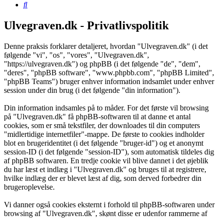
Søg
Ulvegraven.dk - Privatlivspolitik
Denne praksis forklarer detaljeret, hvordan "Ulvegraven.dk" (i det
følgende "vi", "os", "vores", "Ulvegraven.dk",
"https://ulvegraven.dk") og phpBB (i det følgende "de", "dem",
"deres", "phpBB software", "www.phpbb.com", "phpBB Limited",
"phpBB Teams") bruger enhver information indsamlet under enhver
session under din brug (i det følgende "din information").
Din information indsamles på to måder. For det første vil browsing
på "Ulvegraven.dk" få phpBB-softwaren til at danne et antal
cookies, som er små tekstfiler, der downloades til din computers
"midlertidige internetfiler"-mappe. De første to cookies indholder
blot en brugeridentitet (i det følgende "bruger-id") og et anonymt
session-ID (i det følgende "session-ID"), som automatisk tildeles dig
af phpBB softwaren. En tredje cookie vil blive dannet i det øjeblik
du har læst et indlæg i "Ulvegraven.dk" og bruges til at registrere,
hvilke indlæg der er blevet læst af dig, som derved forbedrer din
brugeroplevelse.
Vi danner også cookies eksternt i forhold til phpBB-softwaren under
browsing af "Ulvegraven.dk", skønt disse er udenfor rammerne af