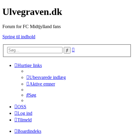
Ulvegraven.dk
Forum for FC Midtjylland fans
Spring til indhold
Avanceret
Søg
søgning
Hurtige links
Ubesvarede indlæg
Aktive emner
Søg
OSS
Log ind
Tilmeld
Boardindeks