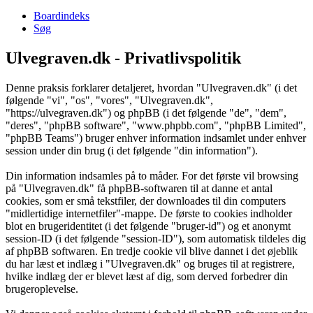
Boardindeks
Søg
Ulvegraven.dk - Privatlivspolitik
Denne praksis forklarer detaljeret, hvordan "Ulvegraven.dk" (i det
følgende "vi", "os", "vores", "Ulvegraven.dk",
"https://ulvegraven.dk") og phpBB (i det følgende "de", "dem",
"deres", "phpBB software", "www.phpbb.com", "phpBB Limited",
"phpBB Teams") bruger enhver information indsamlet under enhver
session under din brug (i det følgende "din information").
Din information indsamles på to måder. For det første vil browsing
på "Ulvegraven.dk" få phpBB-softwaren til at danne et antal
cookies, som er små tekstfiler, der downloades til din computers
"midlertidige internetfiler"-mappe. De første to cookies indholder
blot en brugeridentitet (i det følgende "bruger-id") og et anonymt
session-ID (i det følgende "session-ID"), som automatisk tildeles dig
af phpBB softwaren. En tredje cookie vil blive dannet i det øjeblik
du har læst et indlæg i "Ulvegraven.dk" og bruges til at registrere,
hvilke indlæg der er blevet læst af dig, som derved forbedrer din
brugeroplevelse.