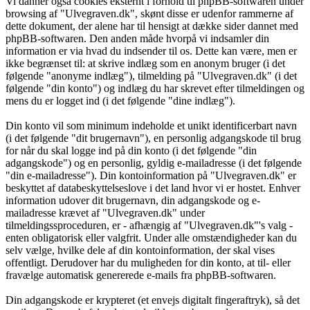
Vi danner også cookies eksternt i forhold til phpBB-softwaren under
browsing af "Ulvegraven.dk", skønt disse er udenfor rammerne af
dette dokument, der alene har til hensigt at dække sider dannet med
phpBB-softwaren. Den anden måde hvorpå vi indsamler din
information er via hvad du indsender til os. Dette kan være, men er
ikke begrænset til: at skrive indlæg som en anonym bruger (i det
følgende "anonyme indlæg"), tilmelding på "Ulvegraven.dk" (i det
følgende "din konto") og indlæg du har skrevet efter tilmeldingen og
mens du er logget ind (i det følgende "dine indlæg").
Din konto vil som minimum indeholde et unikt identificerbart navn
(i det følgende "dit brugernavn"), en personlig adgangskode til brug
for når du skal logge ind på din konto (i det følgende "din
adgangskode") og en personlig, gyldig e-mailadresse (i det følgende
"din e-mailadresse"). Din kontoinformation på "Ulvegraven.dk" er
beskyttet af databeskyttelseslove i det land hvor vi er hostet. Enhver
information udover dit brugernavn, din adgangskode og e-
mailadresse krævet af "Ulvegraven.dk" under
tilmeldingssproceduren, er - afhængig af "Ulvegraven.dk"'s valg -
enten obligatorisk eller valgfrit. Under alle omstændigheder kan du
selv vælge, hvilke dele af din kontoinformation, der skal vises
offentligt. Derudover har du muligheden for din konto, at til- eller
fravælge automatisk genererede e-mails fra phpBB-softwaren.
Din adgangskode er krypteret (et envejs digitalt fingeraftryk), så det