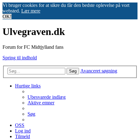
Vi bruger cookies for at sikre du får den bedste oplevelse på vort
websted.
Lær mere
OK!
Ulvegraven.dk
Forum for FC Midtjylland fans
Spring til indhold
Avanceret søgning
Søg
Hurtige links
Ubesvarede indlæg
Aktive emner
Søg
OSS
Log ind
Tilmeld