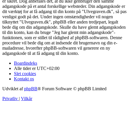
er sikret. Dog anbefales det, at du ikke genbruger den samme
adgangskode på et antal forskellige websteder. Din adgangskode er
dit værktøj for at få adgang til din konto på "Ulvegraven.dk", så pas
venligst godt på det. Under ingen omstændigheder vil nogen
tilknyttet "Ulvegraven.dk", phpBB eller anden tredjepart, legalt
bede dig om din adgangskode. Skulle du have glemt adgangskoden
til din konto, kan du bruge "Jeg har glemt min adgangskode"-
funktionen, som er stillet til rådighed af phpBB-softwaren. Denne
procedure vil bede dig om at indsende dit brugernavn og din e-
mailadresse, hvorefter phpBB-softwaren vil generere en ny
adgangskode til at få adgang til din konto.
Boardindeks
Alle tider er
UTC+02:00
Slet cookies
Kontakt os
Udviklet af
phpBB
® Forum Software © phpBB Limited
Privatliv
|
Vilkår