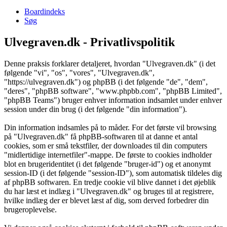
Boardindeks
Søg
Ulvegraven.dk - Privatlivspolitik
Denne praksis forklarer detaljeret, hvordan "Ulvegraven.dk" (i det
følgende "vi", "os", "vores", "Ulvegraven.dk",
"https://ulvegraven.dk") og phpBB (i det følgende "de", "dem",
"deres", "phpBB software", "www.phpbb.com", "phpBB Limited",
"phpBB Teams") bruger enhver information indsamlet under enhver
session under din brug (i det følgende "din information").
Din information indsamles på to måder. For det første vil browsing
på "Ulvegraven.dk" få phpBB-softwaren til at danne et antal
cookies, som er små tekstfiler, der downloades til din computers
"midlertidige internetfiler"-mappe. De første to cookies indholder
blot en brugeridentitet (i det følgende "bruger-id") og et anonymt
session-ID (i det følgende "session-ID"), som automatisk tildeles dig
af phpBB softwaren. En tredje cookie vil blive dannet i det øjeblik
du har læst et indlæg i "Ulvegraven.dk" og bruges til at registrere,
hvilke indlæg der er blevet læst af dig, som derved forbedrer din
brugeroplevelse.