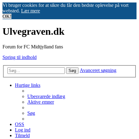
Vi bruger cookies for at sikre du får den bedste oplevelse på vort
websted.
Lær mere
OK!
Ulvegraven.dk
Forum for FC Midtjylland fans
Spring til indhold
Avanceret søgning
Søg
Hurtige links
Ubesvarede indlæg
Aktive emner
Søg
OSS
Log ind
Tilmeld