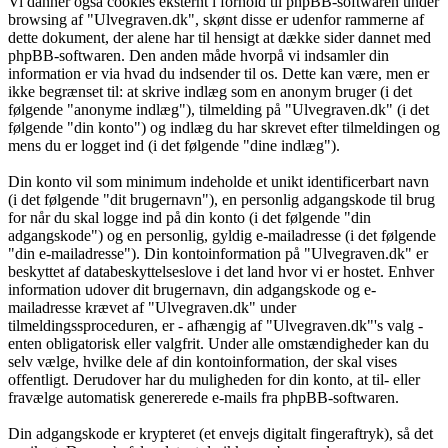
Vi danner også cookies eksternt i forhold til phpBB-softwaren under
browsing af "Ulvegraven.dk", skønt disse er udenfor rammerne af
dette dokument, der alene har til hensigt at dække sider dannet med
phpBB-softwaren. Den anden måde hvorpå vi indsamler din
information er via hvad du indsender til os. Dette kan være, men er
ikke begrænset til: at skrive indlæg som en anonym bruger (i det
følgende "anonyme indlæg"), tilmelding på "Ulvegraven.dk" (i det
følgende "din konto") og indlæg du har skrevet efter tilmeldingen og
mens du er logget ind (i det følgende "dine indlæg").
Din konto vil som minimum indeholde et unikt identificerbart navn
(i det følgende "dit brugernavn"), en personlig adgangskode til brug
for når du skal logge ind på din konto (i det følgende "din
adgangskode") og en personlig, gyldig e-mailadresse (i det følgende
"din e-mailadresse"). Din kontoinformation på "Ulvegraven.dk" er
beskyttet af databeskyttelseslove i det land hvor vi er hostet. Enhver
information udover dit brugernavn, din adgangskode og e-
mailadresse krævet af "Ulvegraven.dk" under
tilmeldingssproceduren, er - afhængig af "Ulvegraven.dk"'s valg -
enten obligatorisk eller valgfrit. Under alle omstændigheder kan du
selv vælge, hvilke dele af din kontoinformation, der skal vises
offentligt. Derudover har du muligheden for din konto, at til- eller
fravælge automatisk genererede e-mails fra phpBB-softwaren.
Din adgangskode er krypteret (et envejs digitalt fingeraftryk), så det