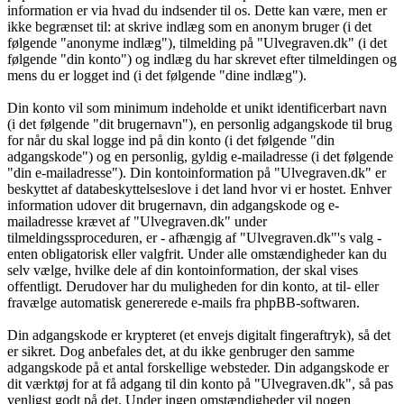
information er via hvad du indsender til os. Dette kan være, men er
ikke begrænset til: at skrive indlæg som en anonym bruger (i det
følgende "anonyme indlæg"), tilmelding på "Ulvegraven.dk" (i det
følgende "din konto") og indlæg du har skrevet efter tilmeldingen og
mens du er logget ind (i det følgende "dine indlæg").
Din konto vil som minimum indeholde et unikt identificerbart navn
(i det følgende "dit brugernavn"), en personlig adgangskode til brug
for når du skal logge ind på din konto (i det følgende "din
adgangskode") og en personlig, gyldig e-mailadresse (i det følgende
"din e-mailadresse"). Din kontoinformation på "Ulvegraven.dk" er
beskyttet af databeskyttelseslove i det land hvor vi er hostet. Enhver
information udover dit brugernavn, din adgangskode og e-
mailadresse krævet af "Ulvegraven.dk" under
tilmeldingssproceduren, er - afhængig af "Ulvegraven.dk"'s valg -
enten obligatorisk eller valgfrit. Under alle omstændigheder kan du
selv vælge, hvilke dele af din kontoinformation, der skal vises
offentligt. Derudover har du muligheden for din konto, at til- eller
fravælge automatisk genererede e-mails fra phpBB-softwaren.
Din adgangskode er krypteret (et envejs digitalt fingeraftryk), så det
er sikret. Dog anbefales det, at du ikke genbruger den samme
adgangskode på et antal forskellige websteder. Din adgangskode er
dit værktøj for at få adgang til din konto på "Ulvegraven.dk", så pas
venligst godt på det. Under ingen omstændigheder vil nogen