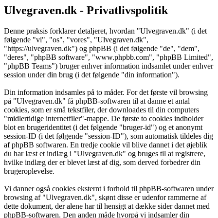
Ulvegraven.dk - Privatlivspolitik
Denne praksis forklarer detaljeret, hvordan "Ulvegraven.dk" (i det
følgende "vi", "os", "vores", "Ulvegraven.dk",
"https://ulvegraven.dk") og phpBB (i det følgende "de", "dem",
"deres", "phpBB software", "www.phpbb.com", "phpBB Limited",
"phpBB Teams") bruger enhver information indsamlet under enhver
session under din brug (i det følgende "din information").
Din information indsamles på to måder. For det første vil browsing
på "Ulvegraven.dk" få phpBB-softwaren til at danne et antal
cookies, som er små tekstfiler, der downloades til din computers
"midlertidige internetfiler"-mappe. De første to cookies indholder
blot en brugeridentitet (i det følgende "bruger-id") og et anonymt
session-ID (i det følgende "session-ID"), som automatisk tildeles dig
af phpBB softwaren. En tredje cookie vil blive dannet i det øjeblik
du har læst et indlæg i "Ulvegraven.dk" og bruges til at registrere,
hvilke indlæg der er blevet læst af dig, som derved forbedrer din
brugeroplevelse.
Vi danner også cookies eksternt i forhold til phpBB-softwaren under
browsing af "Ulvegraven.dk", skønt disse er udenfor rammerne af
dette dokument, der alene har til hensigt at dække sider dannet med
phpBB-softwaren. Den anden måde hvorpå vi indsamler din