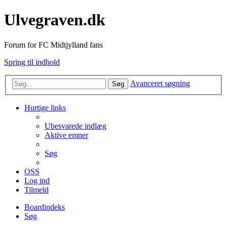
Ulvegraven.dk
Forum for FC Midtjylland fans
Spring til indhold
Avanceret søgning
Søg
Hurtige links
Ubesvarede indlæg
Aktive emner
Søg
OSS
Log ind
Tilmeld
Boardindeks
Søg