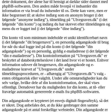
dette dokument, der alene har til hensigt at dække sider dannet med
phpBB-softwaren. Den anden måde hvorpå vi indsamler din
information er via hvad du indsender til os. Dette kan være, men er
ikke begrænset til: at skrive indlæg som en anonym bruger (i det
følgende "anonyme indlæg"), tilmelding på "Ulvegraven.dk" (i det
følgende "din konto") og indlæg du har skrevet efter tilmeldingen og
mens du er logget ind (i det følgende "dine indlæg").
Din konto vil som minimum indeholde et unikt identificerbart navn
(i det følgende "dit brugernavn"), en personlig adgangskode til brug
for når du skal logge ind på din konto (i det følgende "din
adgangskode") og en personlig, gyldig e-mailadresse (i det følgende
"din e-mailadresse"). Din kontoinformation på "Ulvegraven.dk" er
beskyttet af databeskyttelseslove i det land hvor vi er hostet. Enhver
information udover dit brugernavn, din adgangskode og e-
mailadresse krævet af "Ulvegraven.dk" under
tilmeldingssproceduren, er - afhængig af "Ulvegraven.dk"'s valg -
enten obligatorisk eller valgfrit. Under alle omstændigheder kan du
selv vælge, hvilke dele af din kontoinformation, der skal vises
offentligt. Derudover har du muligheden for din konto, at til- eller
fravælge automatisk genererede e-mails fra phpBB-softwaren.
Din adgangskode er krypteret (et envejs digitalt fingeraftryk), så det
er sikret. Dog anbefales det, at du ikke genbruger den samme
adgangskode på et antal forskellige websteder. Din adgangskode er