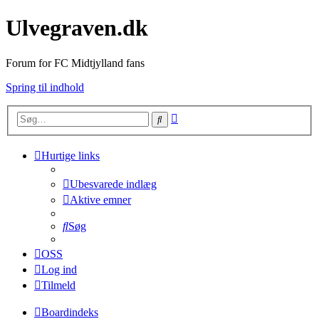
Ulvegraven.dk
Forum for FC Midtjylland fans
Spring til indhold
Avanceret
Søg
søgning
Hurtige links
Ubesvarede indlæg
Aktive emner
Søg
OSS
Log ind
Tilmeld
Boardindeks