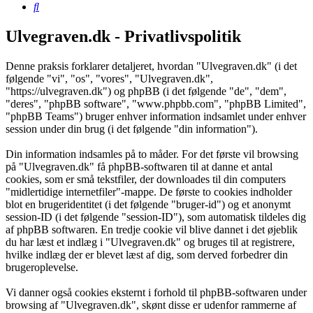
Søg
Ulvegraven.dk - Privatlivspolitik
Denne praksis forklarer detaljeret, hvordan "Ulvegraven.dk" (i det
følgende "vi", "os", "vores", "Ulvegraven.dk",
"https://ulvegraven.dk") og phpBB (i det følgende "de", "dem",
"deres", "phpBB software", "www.phpbb.com", "phpBB Limited",
"phpBB Teams") bruger enhver information indsamlet under enhver
session under din brug (i det følgende "din information").
Din information indsamles på to måder. For det første vil browsing
på "Ulvegraven.dk" få phpBB-softwaren til at danne et antal
cookies, som er små tekstfiler, der downloades til din computers
"midlertidige internetfiler"-mappe. De første to cookies indholder
blot en brugeridentitet (i det følgende "bruger-id") og et anonymt
session-ID (i det følgende "session-ID"), som automatisk tildeles dig
af phpBB softwaren. En tredje cookie vil blive dannet i det øjeblik
du har læst et indlæg i "Ulvegraven.dk" og bruges til at registrere,
hvilke indlæg der er blevet læst af dig, som derved forbedrer din
brugeroplevelse.
Vi danner også cookies eksternt i forhold til phpBB-softwaren under
browsing af "Ulvegraven.dk", skønt disse er udenfor rammerne af