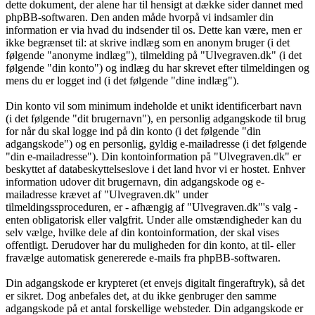
dette dokument, der alene har til hensigt at dække sider dannet med
phpBB-softwaren. Den anden måde hvorpå vi indsamler din
information er via hvad du indsender til os. Dette kan være, men er
ikke begrænset til: at skrive indlæg som en anonym bruger (i det
følgende "anonyme indlæg"), tilmelding på "Ulvegraven.dk" (i det
følgende "din konto") og indlæg du har skrevet efter tilmeldingen og
mens du er logget ind (i det følgende "dine indlæg").
Din konto vil som minimum indeholde et unikt identificerbart navn
(i det følgende "dit brugernavn"), en personlig adgangskode til brug
for når du skal logge ind på din konto (i det følgende "din
adgangskode") og en personlig, gyldig e-mailadresse (i det følgende
"din e-mailadresse"). Din kontoinformation på "Ulvegraven.dk" er
beskyttet af databeskyttelseslove i det land hvor vi er hostet. Enhver
information udover dit brugernavn, din adgangskode og e-
mailadresse krævet af "Ulvegraven.dk" under
tilmeldingssproceduren, er - afhængig af "Ulvegraven.dk"'s valg -
enten obligatorisk eller valgfrit. Under alle omstændigheder kan du
selv vælge, hvilke dele af din kontoinformation, der skal vises
offentligt. Derudover har du muligheden for din konto, at til- eller
fravælge automatisk genererede e-mails fra phpBB-softwaren.
Din adgangskode er krypteret (et envejs digitalt fingeraftryk), så det
er sikret. Dog anbefales det, at du ikke genbruger den samme
adgangskode på et antal forskellige websteder. Din adgangskode er