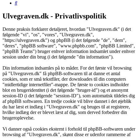
Søg
Ulvegraven.dk - Privatlivspolitik
Denne praksis forklarer detaljeret, hvordan "Ulvegraven.dk" (i det
følgende "vi", "os", "vores", "Ulvegraven.dk",
"https://ulvegraven.dk") og phpBB (i det følgende "de", "dem",
"deres", "phpBB software", "www.phpbb.com", "phpBB Limited",
"phpBB Teams") bruger enhver information indsamlet under enhver
session under din brug (i det følgende "din information").
Din information indsamles på to måder. For det første vil browsing
på "Ulvegraven.dk" få phpBB-softwaren til at danne et antal
cookies, som er små tekstfiler, der downloades til din computers
"midlertidige internetfiler"-mappe. De første to cookies indholder
blot en brugeridentitet (i det følgende "bruger-id") og et anonymt
session-ID (i det følgende "session-ID"), som automatisk tildeles dig
af phpBB softwaren. En tredje cookie vil blive dannet i det øjeblik
du har læst et indlæg i "Ulvegraven.dk" og bruges til at registrere,
hvilke indlæg der er blevet læst af dig, som derved forbedrer din
brugeroplevelse.
Vi danner også cookies eksternt i forhold til phpBB-softwaren under
browsing af "Ulvegraven.dk", skønt disse er udenfor rammerne af