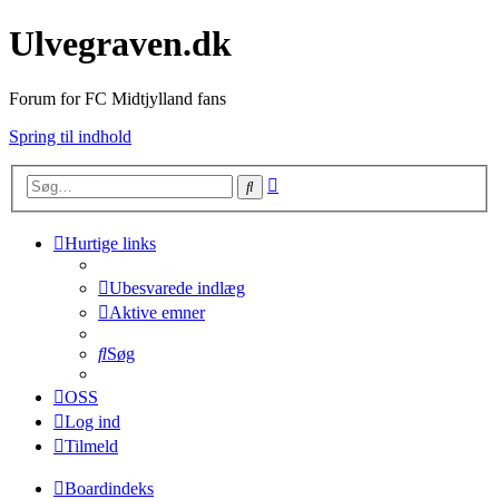
Ulvegraven.dk
Forum for FC Midtjylland fans
Spring til indhold
Avanceret
Søg
søgning
Hurtige links
Ubesvarede indlæg
Aktive emner
Søg
OSS
Log ind
Tilmeld
Boardindeks