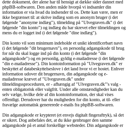
dette dokument, der alene har til hensigt at dække sider dannet med
phpBB-softwaren. Den anden måde hvorpå vi indsamler din
information er via hvad du indsender til os. Dette kan være, men er
ikke begrænset til: at skrive indlæg som en anonym bruger (i det
følgende "anonyme indlæg"), tilmelding på "Ulvegraven.dk" (i det
følgende "din konto") og indlæg du har skrevet efter tilmeldingen og
mens du er logget ind (i det følgende "dine indlæg").
Din konto vil som minimum indeholde et unikt identificerbart navn
(i det følgende "dit brugernavn"), en personlig adgangskode til brug
for når du skal logge ind på din konto (i det følgende "din
adgangskode") og en personlig, gyldig e-mailadresse (i det følgende
"din e-mailadresse"). Din kontoinformation på "Ulvegraven.dk" er
beskyttet af databeskyttelseslove i det land hvor vi er hostet. Enhver
information udover dit brugernavn, din adgangskode og e-
mailadresse krævet af "Ulvegraven.dk" under
tilmeldingssproceduren, er - afhængig af "Ulvegraven.dk"'s valg -
enten obligatorisk eller valgfrit. Under alle omstændigheder kan du
selv vælge, hvilke dele af din kontoinformation, der skal vises
offentligt. Derudover har du muligheden for din konto, at til- eller
fravælge automatisk genererede e-mails fra phpBB-softwaren.
Din adgangskode er krypteret (et envejs digitalt fingeraftryk), så det
er sikret. Dog anbefales det, at du ikke genbruger den samme
adgangskode på et antal forskellige websteder. Din adgangskode er