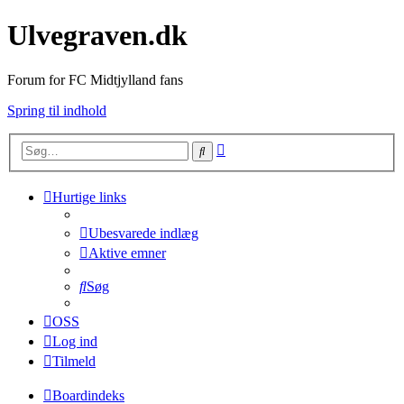
Ulvegraven.dk
Forum for FC Midtjylland fans
Spring til indhold
Avanceret
Søg
søgning
Hurtige links
Ubesvarede indlæg
Aktive emner
Søg
OSS
Log ind
Tilmeld
Boardindeks