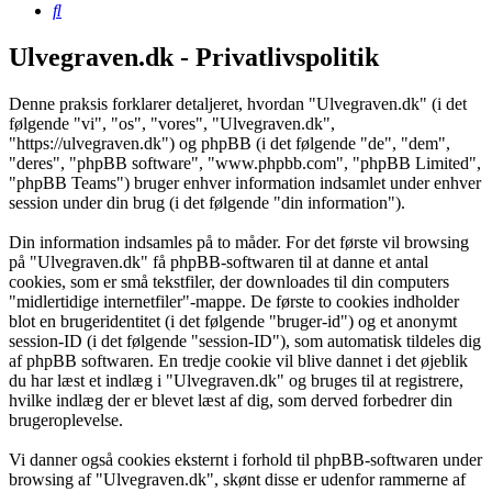
Søg
Ulvegraven.dk - Privatlivspolitik
Denne praksis forklarer detaljeret, hvordan "Ulvegraven.dk" (i det
følgende "vi", "os", "vores", "Ulvegraven.dk",
"https://ulvegraven.dk") og phpBB (i det følgende "de", "dem",
"deres", "phpBB software", "www.phpbb.com", "phpBB Limited",
"phpBB Teams") bruger enhver information indsamlet under enhver
session under din brug (i det følgende "din information").
Din information indsamles på to måder. For det første vil browsing
på "Ulvegraven.dk" få phpBB-softwaren til at danne et antal
cookies, som er små tekstfiler, der downloades til din computers
"midlertidige internetfiler"-mappe. De første to cookies indholder
blot en brugeridentitet (i det følgende "bruger-id") og et anonymt
session-ID (i det følgende "session-ID"), som automatisk tildeles dig
af phpBB softwaren. En tredje cookie vil blive dannet i det øjeblik
du har læst et indlæg i "Ulvegraven.dk" og bruges til at registrere,
hvilke indlæg der er blevet læst af dig, som derved forbedrer din
brugeroplevelse.
Vi danner også cookies eksternt i forhold til phpBB-softwaren under
browsing af "Ulvegraven.dk", skønt disse er udenfor rammerne af