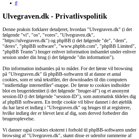
Søg
Ulvegraven.dk - Privatlivspolitik
Denne praksis forklarer detaljeret, hvordan "Ulvegraven.dk" (i det
følgende "vi", "os", "vores", "Ulvegraven.dk",
"https://ulvegraven.dk") og phpBB (i det følgende "de", "dem",
"deres", "phpBB software", "www.phpbb.com", "phpBB Limited",
"phpBB Teams") bruger enhver information indsamlet under enhver
session under din brug (i det følgende "din information").
Din information indsamles på to måder. For det første vil browsing
på "Ulvegraven.dk" få phpBB-softwaren til at danne et antal
cookies, som er små tekstfiler, der downloades til din computers
"midlertidige internetfiler"-mappe. De første to cookies indholder
blot en brugeridentitet (i det følgende "bruger-id") og et anonymt
session-ID (i det følgende "session-ID"), som automatisk tildeles dig
af phpBB softwaren. En tredje cookie vil blive dannet i det øjeblik
du har læst et indlæg i "Ulvegraven.dk" og bruges til at registrere,
hvilke indlæg der er blevet læst af dig, som derved forbedrer din
brugeroplevelse.
Vi danner også cookies eksternt i forhold til phpBB-softwaren under
browsing af "Ulvegraven.dk", skønt disse er udenfor rammerne af