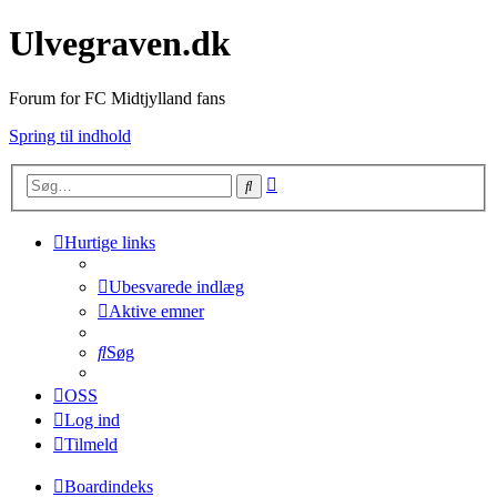
Ulvegraven.dk
Forum for FC Midtjylland fans
Spring til indhold
Avanceret
Søg
søgning
Hurtige links
Ubesvarede indlæg
Aktive emner
Søg
OSS
Log ind
Tilmeld
Boardindeks