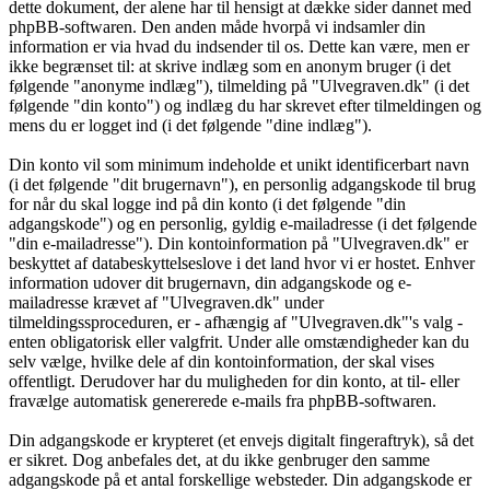
dette dokument, der alene har til hensigt at dække sider dannet med
phpBB-softwaren. Den anden måde hvorpå vi indsamler din
information er via hvad du indsender til os. Dette kan være, men er
ikke begrænset til: at skrive indlæg som en anonym bruger (i det
følgende "anonyme indlæg"), tilmelding på "Ulvegraven.dk" (i det
følgende "din konto") og indlæg du har skrevet efter tilmeldingen og
mens du er logget ind (i det følgende "dine indlæg").
Din konto vil som minimum indeholde et unikt identificerbart navn
(i det følgende "dit brugernavn"), en personlig adgangskode til brug
for når du skal logge ind på din konto (i det følgende "din
adgangskode") og en personlig, gyldig e-mailadresse (i det følgende
"din e-mailadresse"). Din kontoinformation på "Ulvegraven.dk" er
beskyttet af databeskyttelseslove i det land hvor vi er hostet. Enhver
information udover dit brugernavn, din adgangskode og e-
mailadresse krævet af "Ulvegraven.dk" under
tilmeldingssproceduren, er - afhængig af "Ulvegraven.dk"'s valg -
enten obligatorisk eller valgfrit. Under alle omstændigheder kan du
selv vælge, hvilke dele af din kontoinformation, der skal vises
offentligt. Derudover har du muligheden for din konto, at til- eller
fravælge automatisk genererede e-mails fra phpBB-softwaren.
Din adgangskode er krypteret (et envejs digitalt fingeraftryk), så det
er sikret. Dog anbefales det, at du ikke genbruger den samme
adgangskode på et antal forskellige websteder. Din adgangskode er