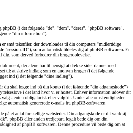
 og phpBB (i det følgende "de", "dem", "deres", "phpBB software",
ende "din information").
er små tekstfiler, der downloades til din computers "midlertidige
gende "session-ID"), som automatisk tildeles dig af phpBB softwaren. En
t af dig, som derved forbedrer din brugeroplevelse.
dokument, der alene har til hensigt at dække sider dannet med
t til: at skrive indlæg som en anonym bruger (i det følgende
get ind (i det følgende "dine indlæg").
år du skal logge ind på din konto (i det følgende "din adgangskode")
ttelseslove i det land hvor vi er hostet. Enhver information udover dit
alg - enten obligatorisk eller valgfrit. Under alle omstændigheder
ravælge automatisk genererede e-mails fra phpBB-softwaren.
de på et antal forskellige websteder. Din adgangskode er dit værktøj
.dk", phpBB eller anden tredjepart, legalt bede dig om din
l rådighed af phpBB-softwaren. Denne procedure vil bede dig om at