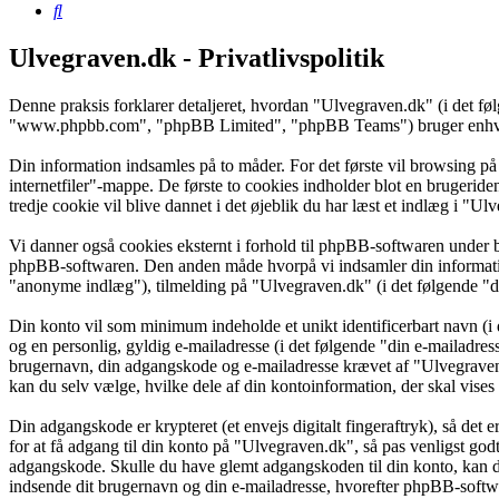
Søg
Ulvegraven.dk - Privatlivspolitik
Denne praksis forklarer detaljeret, hvordan "Ulvegraven.dk" (i det f
"www.phpbb.com", "phpBB Limited", "phpBB Teams") bruger enhver in
Din information indsamles på to måder. For det første vil browsing på
internetfiler"-mappe. De første to cookies indholder blot en brugeride
tredje cookie vil blive dannet i det øjeblik du har læst et indlæg i "Ul
Vi danner også cookies eksternt i forhold til phpBB-softwaren under 
phpBB-softwaren. Den anden måde hvorpå vi indsamler din information 
"anonyme indlæg"), tilmelding på "Ulvegraven.dk" (i det følgende "din
Din konto vil som minimum indeholde et unikt identificerbart navn (i 
og en personlig, gyldig e-mailadresse (i det følgende "din e-mailadres
brugernavn, din adgangskode og e-mailadresse krævet af "Ulvegraven.d
kan du selv vælge, hvilke dele af din kontoinformation, der skal vises
Din adgangskode er krypteret (et envejs digitalt fingeraftryk), så det
for at få adgang til din konto på "Ulvegraven.dk", så pas venligst go
adgangskode. Skulle du have glemt adgangskoden til din konto, kan d
indsende dit brugernavn og din e-mailadresse, hvorefter phpBB-softwar