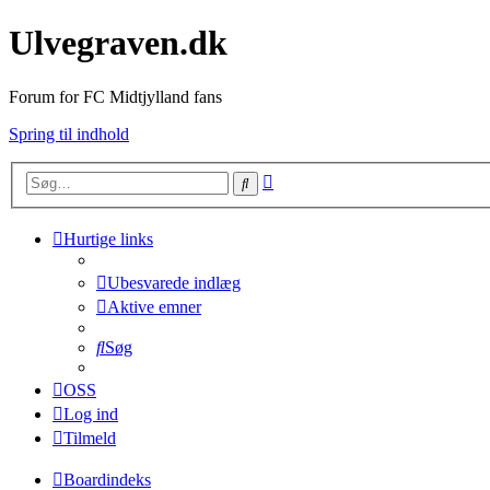
Ulvegraven.dk
Forum for FC Midtjylland fans
Spring til indhold
Avanceret
Søg
søgning
Hurtige links
Ubesvarede indlæg
Aktive emner
Søg
OSS
Log ind
Tilmeld
Boardindeks