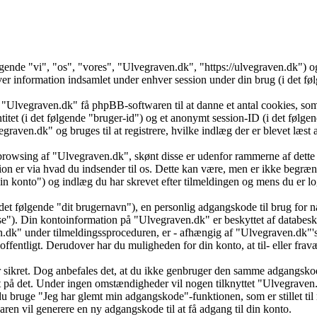
ølgende "vi", "os", "vores", "Ulvegraven.dk", "https://ulvegraven.dk")
formation indsamlet under enhver session under din brug (i det følg
 "Ulvegraven.dk" få phpBB-softwaren til at danne et antal cookies, som 
ntitet (i det følgende "bruger-id") og et anonymt session-ID (i det føl
vegraven.dk" og bruges til at registrere, hvilke indlæg der er blevet læs
browsing af "Ulvegraven.dk", skønt disse er udenfor rammerne af dette 
er via hvad du indsender til os. Dette kan være, men er ikke begrænse
 konto") og indlæg du har skrevet efter tilmeldingen og mens du er log
det følgende "dit brugernavn"), en personlig adgangskode til brug for n
se"). Din kontoinformation på "Ulvegraven.dk" er beskyttet af databesky
k" under tilmeldingssproceduren, er - afhængig af "Ulvegraven.dk"'s v
 offentligt. Derudover har du muligheden for din konto, at til- eller f
 er sikret. Dog anbefales det, at du ikke genbruger den samme adgangsko
dt på det. Under ingen omstændigheder vil nogen tilknyttet "Ulvegraven
u bruge "Jeg har glemt min adgangskode"-funktionen, som er stillet ti
en vil generere en ny adgangskode til at få adgang til din konto.