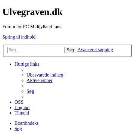
Ulvegraven.dk
Forum for FC Midtjylland fans
Spring til indhold
Avanceret søgning
Søg
Hurtige links
Ubesvarede indlæg
Aktive emner
Søg
OSS
Log ind
Tilmeld
Boardindeks
Søg