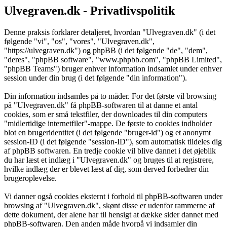
Ulvegraven.dk - Privatlivspolitik
Denne praksis forklarer detaljeret, hvordan "Ulvegraven.dk" (i det
følgende "vi", "os", "vores", "Ulvegraven.dk",
"https://ulvegraven.dk") og phpBB (i det følgende "de", "dem",
"deres", "phpBB software", "www.phpbb.com", "phpBB Limited",
"phpBB Teams") bruger enhver information indsamlet under enhver
session under din brug (i det følgende "din information").
Din information indsamles på to måder. For det første vil browsing
på "Ulvegraven.dk" få phpBB-softwaren til at danne et antal
cookies, som er små tekstfiler, der downloades til din computers
"midlertidige internetfiler"-mappe. De første to cookies indholder
blot en brugeridentitet (i det følgende "bruger-id") og et anonymt
session-ID (i det følgende "session-ID"), som automatisk tildeles dig
af phpBB softwaren. En tredje cookie vil blive dannet i det øjeblik
du har læst et indlæg i "Ulvegraven.dk" og bruges til at registrere,
hvilke indlæg der er blevet læst af dig, som derved forbedrer din
brugeroplevelse.
Vi danner også cookies eksternt i forhold til phpBB-softwaren under
browsing af "Ulvegraven.dk", skønt disse er udenfor rammerne af
dette dokument, der alene har til hensigt at dække sider dannet med
phpBB-softwaren. Den anden måde hvorpå vi indsamler din