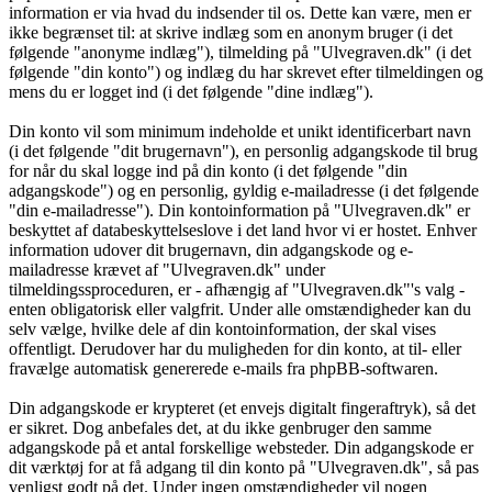
information er via hvad du indsender til os. Dette kan være, men er
ikke begrænset til: at skrive indlæg som en anonym bruger (i det
følgende "anonyme indlæg"), tilmelding på "Ulvegraven.dk" (i det
følgende "din konto") og indlæg du har skrevet efter tilmeldingen og
mens du er logget ind (i det følgende "dine indlæg").
Din konto vil som minimum indeholde et unikt identificerbart navn
(i det følgende "dit brugernavn"), en personlig adgangskode til brug
for når du skal logge ind på din konto (i det følgende "din
adgangskode") og en personlig, gyldig e-mailadresse (i det følgende
"din e-mailadresse"). Din kontoinformation på "Ulvegraven.dk" er
beskyttet af databeskyttelseslove i det land hvor vi er hostet. Enhver
information udover dit brugernavn, din adgangskode og e-
mailadresse krævet af "Ulvegraven.dk" under
tilmeldingssproceduren, er - afhængig af "Ulvegraven.dk"'s valg -
enten obligatorisk eller valgfrit. Under alle omstændigheder kan du
selv vælge, hvilke dele af din kontoinformation, der skal vises
offentligt. Derudover har du muligheden for din konto, at til- eller
fravælge automatisk genererede e-mails fra phpBB-softwaren.
Din adgangskode er krypteret (et envejs digitalt fingeraftryk), så det
er sikret. Dog anbefales det, at du ikke genbruger den samme
adgangskode på et antal forskellige websteder. Din adgangskode er
dit værktøj for at få adgang til din konto på "Ulvegraven.dk", så pas
venligst godt på det. Under ingen omstændigheder vil nogen