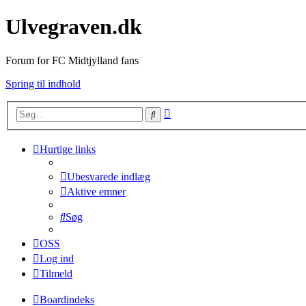
Ulvegraven.dk
Forum for FC Midtjylland fans
Spring til indhold
Avanceret
Søg
søgning
Hurtige links
Ubesvarede indlæg
Aktive emner
Søg
OSS
Log ind
Tilmeld
Boardindeks