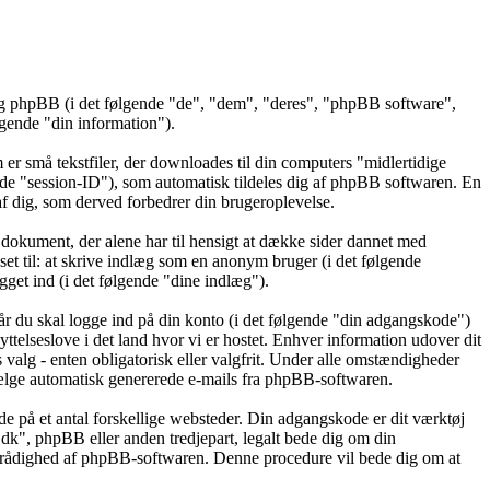
 og phpBB (i det følgende "de", "dem", "deres", "phpBB software",
ende "din information").
er små tekstfiler, der downloades til din computers "midlertidige
gende "session-ID"), som automatisk tildeles dig af phpBB softwaren. En
t af dig, som derved forbedrer din brugeroplevelse.
dokument, der alene har til hensigt at dække sider dannet med
t til: at skrive indlæg som en anonym bruger (i det følgende
get ind (i det følgende "dine indlæg").
år du skal logge ind på din konto (i det følgende "din adgangskode")
ttelseslove i det land hvor vi er hostet. Enhver information udover dit
alg - enten obligatorisk eller valgfrit. Under alle omstændigheder
ravælge automatisk genererede e-mails fra phpBB-softwaren.
de på et antal forskellige websteder. Din adgangskode er dit værktøj
.dk", phpBB eller anden tredjepart, legalt bede dig om din
l rådighed af phpBB-softwaren. Denne procedure vil bede dig om at