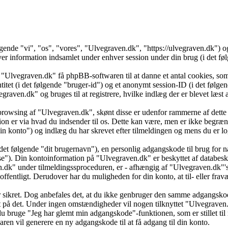
ølgende "vi", "os", "vores", "Ulvegraven.dk", "https://ulvegraven.dk")
formation indsamlet under enhver session under din brug (i det følg
 "Ulvegraven.dk" få phpBB-softwaren til at danne et antal cookies, som 
ntitet (i det følgende "bruger-id") og et anonymt session-ID (i det føl
vegraven.dk" og bruges til at registrere, hvilke indlæg der er blevet læs
browsing af "Ulvegraven.dk", skønt disse er udenfor rammerne af dette 
er via hvad du indsender til os. Dette kan være, men er ikke begrænse
 konto") og indlæg du har skrevet efter tilmeldingen og mens du er log
det følgende "dit brugernavn"), en personlig adgangskode til brug for n
se"). Din kontoinformation på "Ulvegraven.dk" er beskyttet af databesky
k" under tilmeldingssproceduren, er - afhængig af "Ulvegraven.dk"'s v
 offentligt. Derudover har du muligheden for din konto, at til- eller f
 er sikret. Dog anbefales det, at du ikke genbruger den samme adgangsko
dt på det. Under ingen omstændigheder vil nogen tilknyttet "Ulvegraven
u bruge "Jeg har glemt min adgangskode"-funktionen, som er stillet ti
en vil generere en ny adgangskode til at få adgang til din konto.