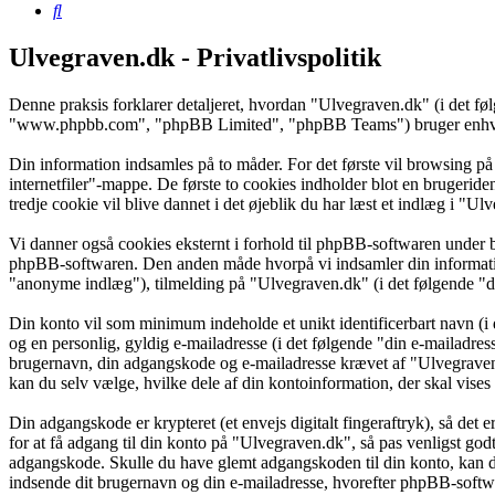
Søg
Ulvegraven.dk - Privatlivspolitik
Denne praksis forklarer detaljeret, hvordan "Ulvegraven.dk" (i det f
"www.phpbb.com", "phpBB Limited", "phpBB Teams") bruger enhver in
Din information indsamles på to måder. For det første vil browsing på
internetfiler"-mappe. De første to cookies indholder blot en brugeride
tredje cookie vil blive dannet i det øjeblik du har læst et indlæg i "Ul
Vi danner også cookies eksternt i forhold til phpBB-softwaren under 
phpBB-softwaren. Den anden måde hvorpå vi indsamler din information 
"anonyme indlæg"), tilmelding på "Ulvegraven.dk" (i det følgende "din
Din konto vil som minimum indeholde et unikt identificerbart navn (i 
og en personlig, gyldig e-mailadresse (i det følgende "din e-mailadres
brugernavn, din adgangskode og e-mailadresse krævet af "Ulvegraven.d
kan du selv vælge, hvilke dele af din kontoinformation, der skal vises
Din adgangskode er krypteret (et envejs digitalt fingeraftryk), så det
for at få adgang til din konto på "Ulvegraven.dk", så pas venligst go
adgangskode. Skulle du have glemt adgangskoden til din konto, kan d
indsende dit brugernavn og din e-mailadresse, hvorefter phpBB-softwar