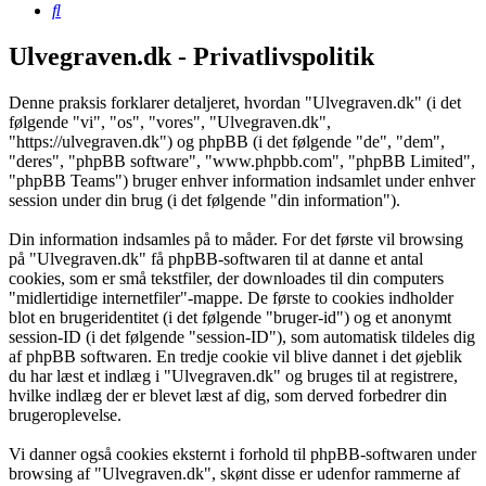
Søg
Ulvegraven.dk - Privatlivspolitik
Denne praksis forklarer detaljeret, hvordan "Ulvegraven.dk" (i det
følgende "vi", "os", "vores", "Ulvegraven.dk",
"https://ulvegraven.dk") og phpBB (i det følgende "de", "dem",
"deres", "phpBB software", "www.phpbb.com", "phpBB Limited",
"phpBB Teams") bruger enhver information indsamlet under enhver
session under din brug (i det følgende "din information").
Din information indsamles på to måder. For det første vil browsing
på "Ulvegraven.dk" få phpBB-softwaren til at danne et antal
cookies, som er små tekstfiler, der downloades til din computers
"midlertidige internetfiler"-mappe. De første to cookies indholder
blot en brugeridentitet (i det følgende "bruger-id") og et anonymt
session-ID (i det følgende "session-ID"), som automatisk tildeles dig
af phpBB softwaren. En tredje cookie vil blive dannet i det øjeblik
du har læst et indlæg i "Ulvegraven.dk" og bruges til at registrere,
hvilke indlæg der er blevet læst af dig, som derved forbedrer din
brugeroplevelse.
Vi danner også cookies eksternt i forhold til phpBB-softwaren under
browsing af "Ulvegraven.dk", skønt disse er udenfor rammerne af