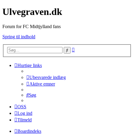
Ulvegraven.dk
Forum for FC Midtjylland fans
Spring til indhold
Avanceret
Søg
søgning
Hurtige links
Ubesvarede indlæg
Aktive emner
Søg
OSS
Log ind
Tilmeld
Boardindeks