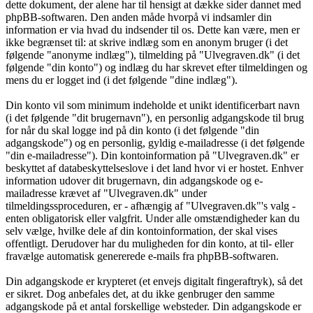
dette dokument, der alene har til hensigt at dække sider dannet med
phpBB-softwaren. Den anden måde hvorpå vi indsamler din
information er via hvad du indsender til os. Dette kan være, men er
ikke begrænset til: at skrive indlæg som en anonym bruger (i det
følgende "anonyme indlæg"), tilmelding på "Ulvegraven.dk" (i det
følgende "din konto") og indlæg du har skrevet efter tilmeldingen og
mens du er logget ind (i det følgende "dine indlæg").
Din konto vil som minimum indeholde et unikt identificerbart navn
(i det følgende "dit brugernavn"), en personlig adgangskode til brug
for når du skal logge ind på din konto (i det følgende "din
adgangskode") og en personlig, gyldig e-mailadresse (i det følgende
"din e-mailadresse"). Din kontoinformation på "Ulvegraven.dk" er
beskyttet af databeskyttelseslove i det land hvor vi er hostet. Enhver
information udover dit brugernavn, din adgangskode og e-
mailadresse krævet af "Ulvegraven.dk" under
tilmeldingssproceduren, er - afhængig af "Ulvegraven.dk"'s valg -
enten obligatorisk eller valgfrit. Under alle omstændigheder kan du
selv vælge, hvilke dele af din kontoinformation, der skal vises
offentligt. Derudover har du muligheden for din konto, at til- eller
fravælge automatisk genererede e-mails fra phpBB-softwaren.
Din adgangskode er krypteret (et envejs digitalt fingeraftryk), så det
er sikret. Dog anbefales det, at du ikke genbruger den samme
adgangskode på et antal forskellige websteder. Din adgangskode er