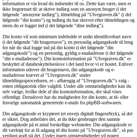
information er via hvad du indsender til os. Dette kan være, men er
ikke begrænset til: at skrive indlæg som en anonym bruger (i det
følgende "anonyme indlæg"), tilmelding på "Ulvegraven.dk" (i det
følgende "din konto") og indlæg du har skrevet efter tilmeldingen og
mens du er logget ind (i det følgende "dine indlæg").
Din konto vil som minimum indeholde et unikt identificerbart navn
(i det følgende "dit brugernavn"), en personlig adgangskode til brug
for når du skal logge ind på din konto (i det følgende "din
adgangskode") og en personlig, gyldig e-mailadresse (i det følgende
"din e-mailadresse"). Din kontoinformation på "Ulvegraven.dk" er
beskyttet af databeskyttelseslove i det land hvor vi er hostet. Enhver
information udover dit brugernavn, din adgangskode og e-
mailadresse krævet af "Ulvegraven.dk" under
tilmeldingssproceduren, er - afhængig af "Ulvegraven.dk"'s valg -
enten obligatorisk eller valgfrit. Under alle omstændigheder kan du
selv vælge, hvilke dele af din kontoinformation, der skal vises
offentligt. Derudover har du muligheden for din konto, at til- eller
fravælge automatisk genererede e-mails fra phpBB-softwaren.
Din adgangskode er krypteret (et envejs digitalt fingeraftryk), så det
er sikret. Dog anbefales det, at du ikke genbruger den samme
adgangskode på et antal forskellige websteder. Din adgangskode er
dit værktøj for at få adgang til din konto på "Ulvegraven.dk", så pas
venligst godt på det. Under ingen omstændigheder vil nogen