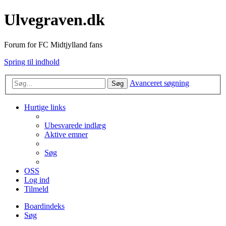
Ulvegraven.dk
Forum for FC Midtjylland fans
Spring til indhold
Avanceret søgning
Søg
Hurtige links
Ubesvarede indlæg
Aktive emner
Søg
OSS
Log ind
Tilmeld
Boardindeks
Søg