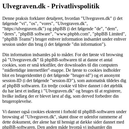
Ulvegraven.dk - Privatlivspolitik
Denne praksis forklarer detaljeret, hvordan "Ulvegraven.dk" (i det
følgende "vi", "os", "vores", "Ulvegraven.dk",
"https://ulvegraven.dk") og phpBB (i det følgende "de", "dem",
"deres", "phpBB software", "www.phpbb.com", "phpBB Limited",
"phpBB Teams") bruger enhver information indsamlet under enhver
session under din brug (i det følgende "din information").
Din information indsamles på to måder. For det første vil browsing
på "Ulvegraven.dk" få phpBB-softwaren til at danne et antal
cookies, som er små tekstfiler, der downloades til din computers
"midlertidige internetfiler"-mappe. De første to cookies indholder
blot en brugeridentitet (i det følgende "bruger-id") og et anonymt
session-ID (i det følgende "session-ID"), som automatisk tildeles dig
af phpBB softwaren. En tredje cookie vil blive dannet i det øjeblik
du har læst et indlæg i "Ulvegraven.dk" og bruges til at registrere,
hvilke indlæg der er blevet læst af dig, som derved forbedrer din
brugeroplevelse.
Vi danner også cookies eksternt i forhold til phpBB-softwaren under
browsing af "Ulvegraven.dk", skønt disse er udenfor rammerne af
dette dokument, der alene har til hensigt at dække sider dannet med
phpBB-softwaren. Den anden måde hvorpå vi indsamler din