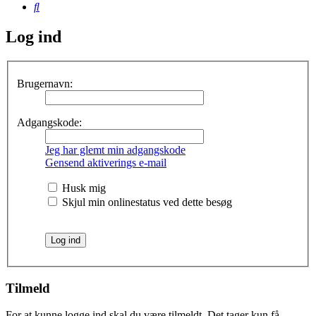
Søg
Log ind
Brugernavn:
Adgangskode:
Jeg har glemt min adgangskode
Gensend aktiverings e-mail
Husk mig
Skjul min onlinestatus ved dette besøg
Tilmeld
For at kunne logge ind skal du være tilmeldt. Det tager kun få