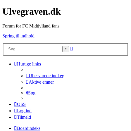
Ulvegraven.dk
Forum for FC Midtjylland fans
Spring til indhold
Avanceret
Søg
søgning
Hurtige links
Ubesvarede indlæg
Aktive emner
Søg
OSS
Log ind
Tilmeld
Boardindeks